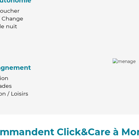
'autonomie
Coucher
 / Change
e nuit
agnement
ion
ades
n / Loisirs
commandent Click&Care à Mo