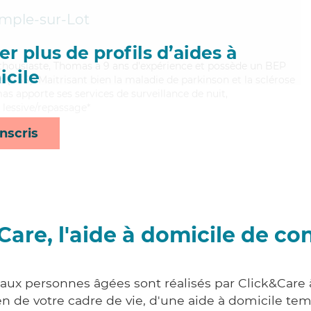
mple-sur-Lot
r plus de profils d’aides à
enthousiaste, Thomas a 9 ans d'expérience et possède un BEP
cile
es (CSS). Maitrisant bien la maladie de parkinson et la sclérose
s apporte ses services de surveillance de nuit,
 lessive/repassage*
nscris
Care, l'aide à domicile de co
 aux personnes âgées sont réalisés par Click&Care
 de votre cadre de vie, d'une aide à domicile tem