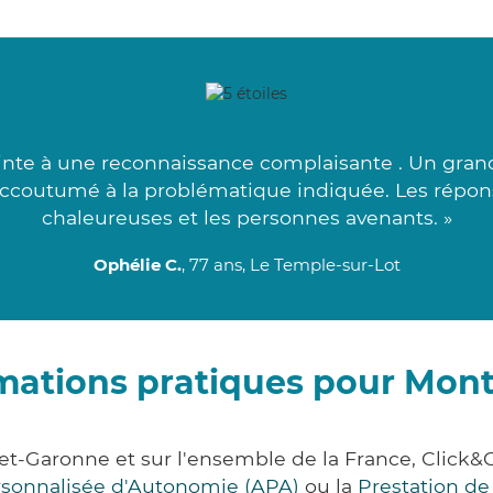
inte à une reconnaissance complaisante . Un gran
s accoutumé à la problématique indiquée. Les répo
chaleureuses et les personnes avenants. »
Ophélie C.
, 77 ans, Le Temple-sur-Lot
mations pratiques pour Mon
et-Garonne et sur l'ensemble de la France, Cli
ersonnalisée d'Autonomie (APA)
ou la
Prestation d