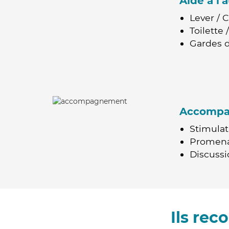
Aide à l
Lever / 
Toilette
Gardes d
Accomp
Stimulat
Promen
Discussio
Ils re