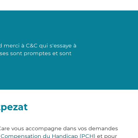
d merci à C&C qui s'essaye à
nses sont promptes et sont
tpezat
ck&Care vous accompagne dans vos demandes
e Compensation du Handicap (PCH)
et pour