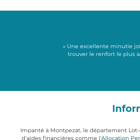
« Une excellente minutie jo
trouver le renfort le plu
Infor
Impanté à Montpezat, le département Lot-
d'aides financières comme
l'Allocation P