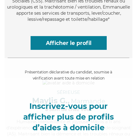
Sociales (CSS). Maitrisant bien les troubles rénaux ou
urologiques et la trachéotomie / ventilation, Emmanuelle
apporte ses services de transports, lever/coucher,
lessive/repassage et toilette/habillage*
Afficher le profil
Présentation déclarative du candidat, soumise à
vérification avant toute mise en relation
SÉRIEUSE
Maylis G.,
Marmande
Inscrivez-vous pour
à 5km de chez Vous
afficher plus de profils
Humaine
, bienveillante et joyeuse, Maylis a 11 ans
d’aides à domicile
d'expérience et possède un diplôme d'Etat d'aide-soignant
(AS). Maitrisant bien la démence et les troubles rénaux ou