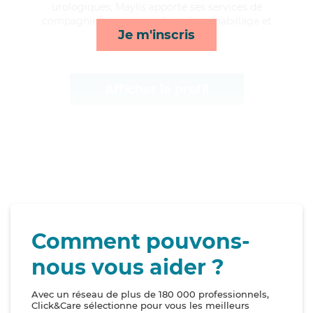
urologiques, Maylis apporte ses services de
compagnie/loisirs, rappels, toilette/habillage et
Je m'inscris
courses/livraison*
Afficher le profil
Comment pouvons-
nous vous aider ?
Avec un réseau de plus de 180 000 professionnels,
Click&Care sélectionne pour vous les meilleurs