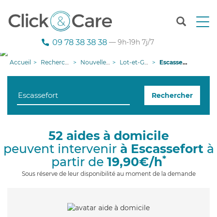
T
o
g
09 78 38 38 38
— 9h-19h 7j/7
g
l
Accueil
Recherche aide à domicile
Nouvelle-Aquitaine
Lot-et-Garonne
Escassefort
e
n
a
Rechercher
v
i
g
a
52 aides à domicile
t
peuvent intervenir
à Escassefort
à
i
o
*
partir de
19,90€/h
n
Sous réserve de leur disponibilité au moment de la demande