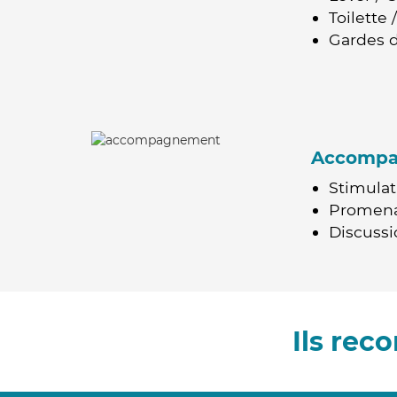
Toilette
Gardes d
Accomp
Stimulat
Promen
Discussio
Ils re