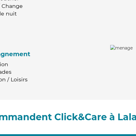
 / Change
e nuit
agnement
ion
ades
n / Loisirs
commandent Click&Care à Lal