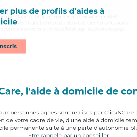
r plus de profils d’aides à
leureuse, Oriane a 14 ans d'expérience et possède un BEP
cile
s (CSS). Maitrisant bien les troubles respiratoires et les soins
porte ses services de toilette/habillage, lessive/repassage,
nscris
Care, l'aide à domicile de co
 aux personnes âgées sont réalisés par Click&Care 
 de votre cadre de vie, d'une aide à domicile tem
cile permanente suite à une perte d'autonomie pl
Être rappelé par un conseiller