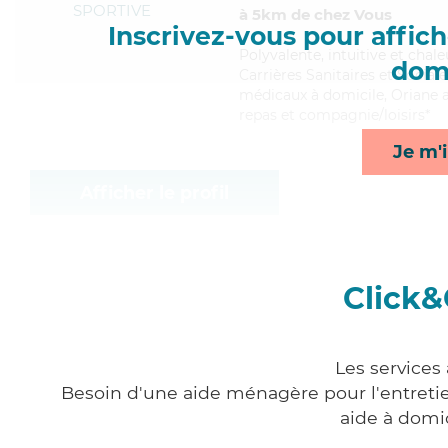
SPORTIVE
à 5km de chez Vous
Inscrivez-vous pour affiche
Polyvalente
, intuitive et cha
domi
Carrières Sanitaires et Sociale
médicaux à domicile, Oriane ap
repas et compagnie/loisirs*
Je m'i
Afficher le profil
Click&
Les services
Besoin d'une aide ménagère pour l'entretien
aide à domi