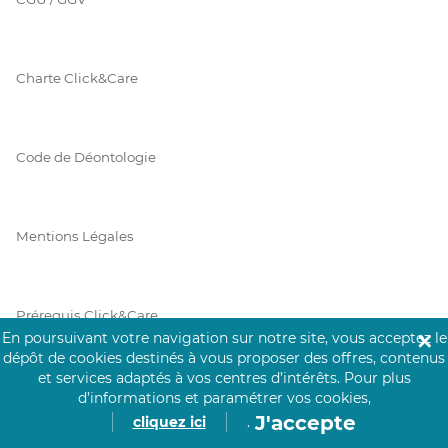
Charte Click&Care
Code de Déontologie
Mentions Légales
Prérequis Click&Care
En poursuivant votre navigation sur notre site, vous acceptez le
✕
dépôt de cookies destinés à vous proposer des offres, contenus
et services adaptés à vos centres d’intérêts.
Pour plus
Protection des Données
d’informations et paramétrer vos cookies,
J'accepte
cliquez ici
.