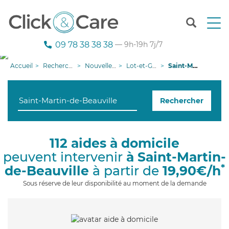
T
o
g
09 78 38 38 38
— 9h-19h 7j/7
g
l
Accueil
Recherche aide à domicile
Nouvelle-Aquitaine
Lot-et-Garonne
Saint-Martin-de-Beauville
e
n
a
Rechercher
v
i
g
a
112 aides à domicile
t
peuvent intervenir
à Saint-Martin-
i
o
*
de-Beauville
à partir de
19,90€/h
n
Sous réserve de leur disponibilité au moment de la demande