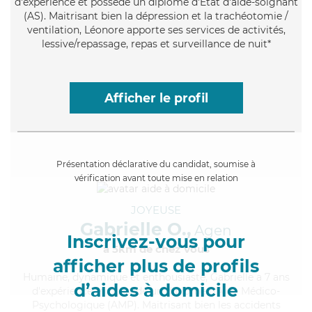
d'expérience et possède un diplôme d'Etat d'aide-soignant
(AS). Maitrisant bien la dépression et la trachéotomie /
ventilation, Léonore apporte ses services de activités,
lessive/repassage, repas et surveillance de nuit*
Afficher le profil
Présentation déclarative du candidat, soumise à
vérification avant toute mise en relation
JOYEUSE
Gabrielle O.,
Agen
Inscrivez-vous pour
à 5km de chez Vous
afficher plus de profils
Humaine
, dynamique et enthousiaste, Gabrielle a 7 ans
d’aides à domicile
d'expérience et possède un diplôme d'Aide Médico-
Psychologique (AMP). Maitrisant bien les accidents