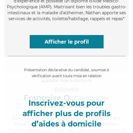
d'expérience et possède un diplôme d'Aide Médico-
Psychologique (AMP). Maitrisant bien les troubles gastro-
intestinaux et la maladie d'alzheimer, Nathan apporte ses
services de activités, toilette/habillage, rappels et repas*
Afficher le profil
Présentation déclarative du candidat, soumise à
vérification avant toute mise en relation
ÉLÉGANTE
Françoise Q.,
Castelculier
Inscrivez-vous pour
à 5km de chez Vous
afficher plus de profils
Énergique
, volontaire et dévouée, Françoise a 10 ans
d’aides à domicile
d'expérience et possède un diplôme d'Aide Médico-
Psychologique (AMP). Maitrisant bien la dépression et le