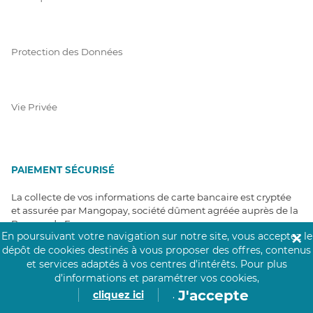
Protection des Données
Vie Privée
PAIEMENT SÉCURISÉ
La collecte de vos informations de carte bancaire est cryptée
et assurée par Mangopay, société dûment agréée auprès de la
Banque de France.
En poursuivant votre navigation sur notre site, vous acceptez le
✕
dépôt de cookies destinés à vous proposer des offres, contenus
et services adaptés à vos centres d’intérêts.
Pour plus
d’informations et paramétrer vos cookies,
J'accepte
cliquez ici
.