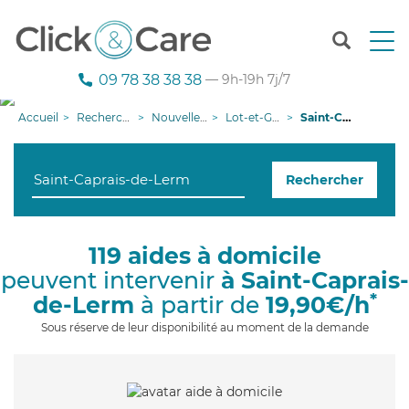
T
o
g
09 78 38 38 38
— 9h-19h 7j/7
g
l
Accueil
Recherche aide à domicile
Nouvelle-Aquitaine
Lot-et-Garonne
Saint-Caprais-de-Lerm
e
n
a
Rechercher
v
i
g
a
119 aides à domicile
t
peuvent intervenir
à Saint-Caprais-
i
o
*
de-Lerm
à partir de
19,90€/h
n
Sous réserve de leur disponibilité au moment de la demande