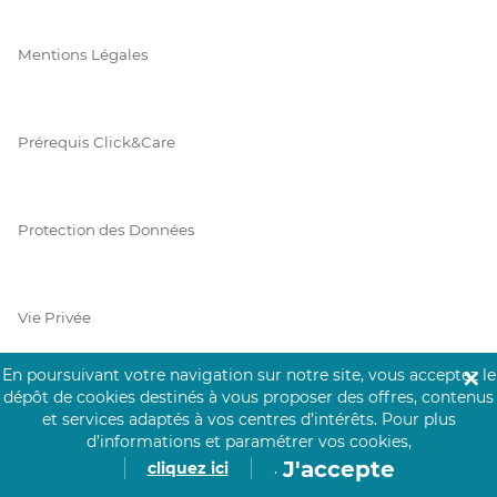
Mentions Légales
Prérequis Click&Care
Protection des Données
Vie Privée
En poursuivant votre navigation sur notre site, vous acceptez le
✕
dépôt de cookies destinés à vous proposer des offres, contenus
PAIEMENT SÉCURISÉ
et services adaptés à vos centres d’intérêts.
Pour plus
d’informations et paramétrer vos cookies,
La collecte de vos informations de carte bancaire est cryptée
J'accepte
cliquez ici
.
et assurée par Mangopay, société dûment agréée auprès de la