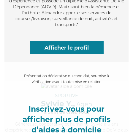
d'expérience et possède un diplôme d'Assistante De Vie
Dépendance (ADVD). Maitrisant bien la démence et
l'arthrite, Alexandre apporte ses services de
courses/livraison, surveillance de nuit, activités et
transports*
Afficher le profil
Présentation déclarative du candidat, soumise à
vérification avant toute mise en relation
SPORTIVE
Sylvie Y.,
Agen
Inscrivez-vous pour
à 5km de chez Vous
afficher plus de profils
Généreuse
, coopérative et humaine, Sylvie a 6 ans
d’aides à domicile
d'expérience et possède un diplôme d'Assistante De Vie aux