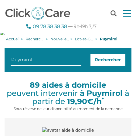
T
o
g
09 78 38 38 38
— 9h-19h 7j/7
g
l
Accueil
Recherche aide à domicile
Nouvelle-Aquitaine
Lot-et-Garonne
Puymirol
e
n
a
Rechercher
v
i
g
a
89 aides à domicile
t
peuvent intervenir
à Puymirol
à
i
o
*
partir de
19,90€/h
n
Sous réserve de leur disponibilité au moment de la demande