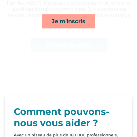
Familles (ADVF). Maitrisant bien la rémission de cancer et
la sclérose latérale amyotrophique, Sylvie apporte ses
services de activités, compagnie/loisirs, lessive/repassage
Je m'inscris
et toilette/habillage*
Afficher le profil
Comment pouvons-
nous vous aider ?
Avec un réseau de plus de 180 000 professionnels,