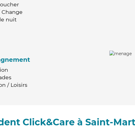
Coucher
 / Change
e nuit
agnement
ion
ades
n / Loisirs
ent Click&Care à Saint-Marti