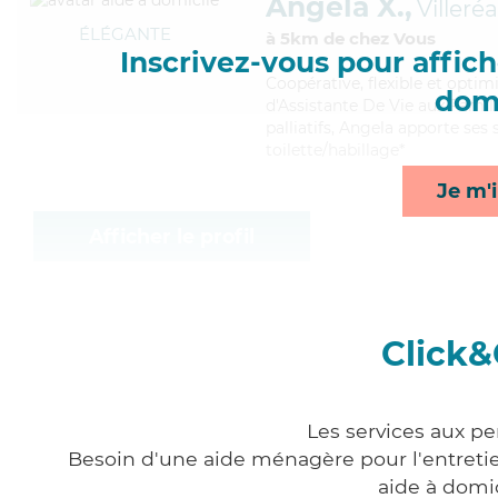
Angela X.,
Villeréa
ÉLÉGANTE
à 5km de chez Vous
Inscrivez-vous pour affiche
Coopérative
, flexible et opti
domi
d'Assistante De Vie aux Famill
palliatifs, Angela apporte ses 
toilette/habillage*
Je m'i
Afficher le profil
Click&
Les services aux pe
Besoin d'une aide ménagère pour l'entretien
aide à domi