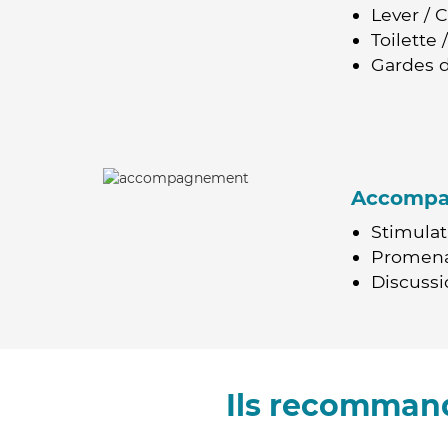
Lever / 
Toilette
Gardes d
Accomp
Stimulat
Promen
Discussio
Ils recommand