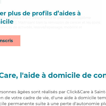
l
r plus de profils d’aides à
miste, Angela a 5 ans d'expérience et possède un diplôme
cile
es (ADVF). Maitrisant bien la rémission de cancer et les soins
services de activités, lessive/repassage, mobilité et
nscris
Care, l'aide à domicile de co
rsonnes âgées sont réalisés par Click&Care à Saint-
 de votre cadre de vie, d'une aide à domicile tem
cile permanente suite à une perte d'autonomie pl