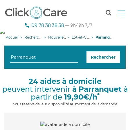
T
o
g
09 78 38 38 38
— 9h-19h 7j/7
g
l
Accueil
Recherche aide à domicile
Nouvelle-Aquitaine
Lot-et-Garonne
Parranquet
e
n
a
Rechercher
v
i
g
a
24 aides à domicile
t
peuvent intervenir
à Parranquet
à
i
o
*
partir de
19,90€/h
n
Sous réserve de leur disponibilité au moment de la demande