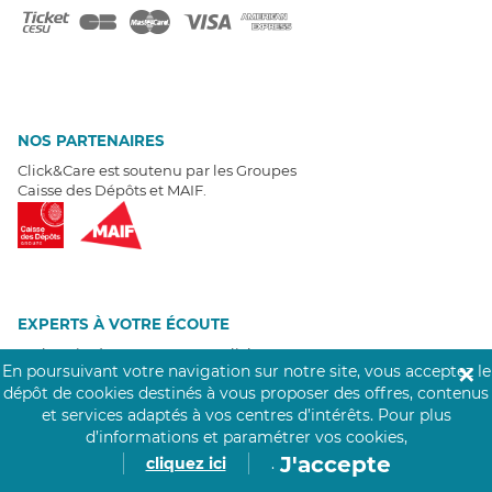
NOS PARTENAIRES
Click&Care est soutenu par les Groupes
Caisse des Dépôts et MAIF.
EXPERTS À VOTRE ÉCOUTE
Un besoin de recrutement ? Click&Care vous accompagne par
En poursuivant votre navigation sur notre site, vous acceptez le
✕
téléphone 7/7
.
dépôt de cookies destinés à vous proposer des offres, contenus
Être rappelé aujourd'hui
et services adaptés à vos centres d’intérêts.
Pour plus
d’informations et paramétrer vos cookies,
T
É
MOIGNAGES CLIENTS
J'accepte
cliquez ici
.