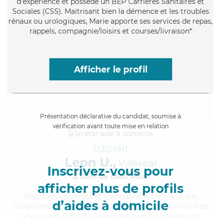
d'expérience et possède un BEP Carrières Sanitaires et
Sociales (CSS). Maitrisant bien la démence et les troubles
rénaux ou urologiques, Marie apporte ses services de repas,
rappels, compagnie/loisirs et courses/livraison*
Afficher le profil
Présentation déclarative du candidat, soumise à
vérification avant toute mise en relation
ÉLÉGANT
Leon U.,
Villeréal
Inscrivez-vous pour
à 5km de chez Vous
afficher plus de profils
Ponctuel
, optimiste et enthousiaste, Leon a 18 ans
d’aides à domicile
d'expérience et possède un diplôme d'État d'Auxiliaire de
Vie Sociale (DEAVS). Maitrisant bien les troubles de