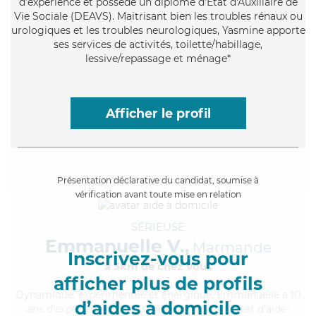
d'expérience et possède un diplôme d'État d'Auxiliaire de
Vie Sociale (DEAVS). Maitrisant bien les troubles rénaux ou
urologiques et les troubles neurologiques, Yasmine apporte
ses services de activités, toilette/habillage,
lessive/repassage et ménage*
Afficher le profil
Présentation déclarative du candidat, soumise à
vérification avant toute mise en relation
SÉRIEUSE
Emmanuelle V.,
Marmande
Inscrivez-vous pour
à 5km de chez Vous
afficher plus de profils
Dynamique
, expérimentée et énergique, Emmanuelle a 10
d’aides à domicile
ans d'expérience et possède un diplôme d'Etat d'aide-