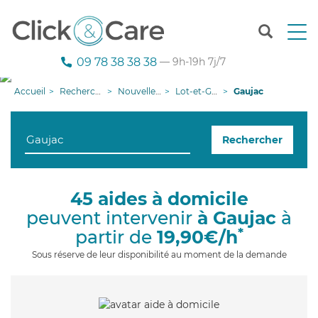
T
o
g
09 78 38 38 38
— 9h-19h 7j/7
g
l
Accueil
Recherche aide à domicile
Nouvelle-Aquitaine
Lot-et-Garonne
Gaujac
e
n
a
Rechercher
v
i
g
a
45 aides à domicile
t
peuvent intervenir
à Gaujac
à
i
o
*
partir de
19,90€/h
n
Sous réserve de leur disponibilité au moment de la demande