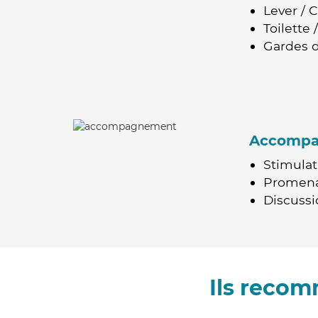
Lever / 
Toilette
Gardes d
Accomp
Stimulat
Promen
Discussio
Ils recom