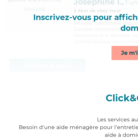
Joséphine I.,
Fum
JOYEUSE
à 5km de chez Vous
Inscrivez-vous pour affiche
Dévouée
, optimiste et joyeu
domi
Carrières Sanitaires et Socia
obstructive et la démence, Jos
toilette/habillage, lessive/rep
Je m'i
Afficher le profil
Click&
Les services a
Besoin d'une aide ménagère pour l'entretien
aide à domi