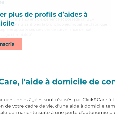
el
r plus de profils d’aides à
se, Joséphine a 20 ans d'expérience et possède un BEP
cile
les (CSS). Maitrisant bien la bronchopneumopathie chronique
éphine apporte ses services de surveillance de nuit,
assage et mobilité*
nscris
Care, l'aide à domicile de co
ux personnes âgées sont réalisés par Click&Care à L
 de votre cadre de vie, d'une aide à domicile tem
cile permanente suite à une perte d'autonomie pl