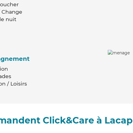
Coucher
 / Change
e nuit
agnement
ion
ades
n / Loisirs
mandent Click&Care à Lacap