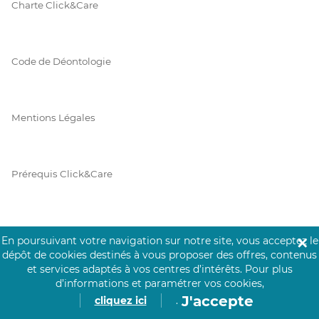
Charte Click&Care
Code de Déontologie
Mentions Légales
Prérequis Click&Care
Protection des Données
En poursuivant votre navigation sur notre site, vous acceptez le
✕
dépôt de cookies destinés à vous proposer des offres, contenus
et services adaptés à vos centres d’intérêts.
Pour plus
d’informations et paramétrer vos cookies,
Vie Privée
J'accepte
cliquez ici
.