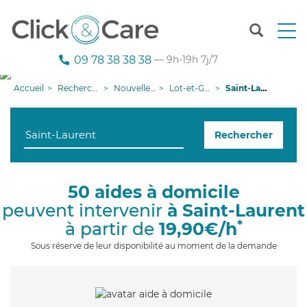
T
o
g
09 78 38 38 38
— 9h-19h 7j/7
g
l
Accueil
Recherche aide à domicile
Nouvelle-Aquitaine
Lot-et-Garonne
Saint-Laurent
e
n
a
Rechercher
v
i
g
a
50 aides à domicile
t
peuvent intervenir
à Saint-Laurent
i
o
*
à partir de
19,90€/h
n
Sous réserve de leur disponibilité au moment de la demande