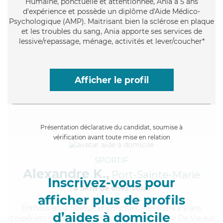
Humaine
, ponctuelle et attentionnée, Ania a 5 ans
d'expérience et possède un diplôme d'Aide Médico-
Psychologique (AMP). Maitrisant bien la sclérose en plaque
et les troubles du sang, Ania apporte ses services de
lessive/repassage, ménage, activités et lever/coucher*
Afficher le profil
Présentation déclarative du candidat, soumise à
vérification avant toute mise en relation
SPORTIF
Alexandre K.,
Port-Sainte-Marie
Inscrivez-vous pour
à 5km de chez Vous
afficher plus de profils
Enthousiaste
, dévoué et ponctuel, Alexandre a 6 ans
d’aides à domicile
d'expérience et possède un diplôme d'Assistante De Vie aux