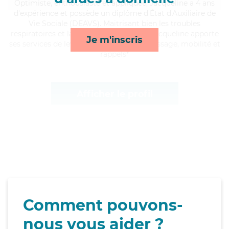
Optimiste
, enthousiaste et appliquée, Jacqueline a 4 ans
d'expérience et possède un diplôme d'État d'Auxiliaire de
Vie Sociale (DEAVS). Maitrisant bien les troubles
respiratoires et la rémission de cancer, Jacqueline apporte
Je m'inscris
ses services de lever/coucher, lessive/repassage, mobilité et
rappels*
Afficher le profil
Comment pouvons-
nous vous aider ?