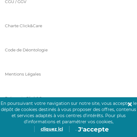
CGU / GGV
Charte Click&Care
Code de Déontologie
Mentions Légales
Prérequis Click&Care
En poursuivant votre navigation sur notre site, vous acceptez le
✕
dépôt de cookies destinés à vous proposer des offres, contenus
et services adaptés à vos centres d’intérêts.
Pour plus
d’informations et paramétrer vos cookies,
Protection des Données
J'accepte
cliquez ici
.