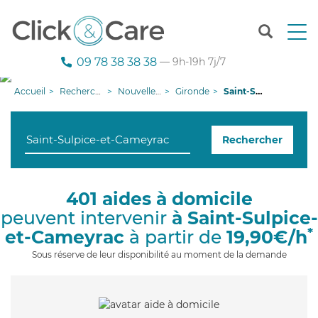
T
o
g
09 78 38 38 38
— 9h-19h 7j/7
g
l
Accueil
Recherche aide à domicile
Nouvelle-Aquitaine
Gironde
Saint-Sulpice-et-Cameyrac
e
n
a
Rechercher
v
i
g
a
401 aides à domicile
t
peuvent intervenir
à Saint-Sulpice-
i
o
*
et-Cameyrac
à partir de
19,90€/h
n
Sous réserve de leur disponibilité au moment de la demande