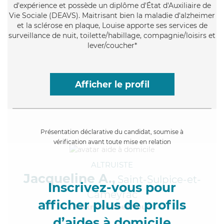
d'expérience et possède un diplôme d'État d'Auxiliaire de
Vie Sociale (DEAVS). Maitrisant bien la maladie d'alzheimer
et la sclérose en plaque, Louise apporte ses services de
surveillance de nuit, toilette/habillage, compagnie/loisirs et
lever/coucher*
Afficher le profil
Présentation déclarative du candidat, soumise à
vérification avant toute mise en relation
ALTRUISTE
Jacqueline A.,
Saint-Sulpice-et-
Inscrivez-vous pour
Cameyrac
afficher plus de profils
à 5km de chez Vous
d’aides à domicile