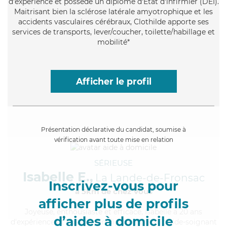
d'expérience et possède un diplôme d'Etat d'infirmier (DEI).
Maitrisant bien la sclérose latérale amyotrophique et les
accidents vasculaires cérébraux, Clothilde apporte ses
services de transports, lever/coucher, toilette/habillage et
mobilité*
Afficher le profil
Présentation déclarative du candidat, soumise à
vérification avant toute mise en relation
SÉRIEUSE
Isabelle E.,
La Lande-de-Fronsac
Inscrivez-vous pour
à 5km de chez Vous
afficher plus de profils
Joyeuse
, enthousiaste et efficace, Isabelle a 20 ans
d’aides à domicile
d'expérience et possède un diplôme d'Etat d'aide-soignant