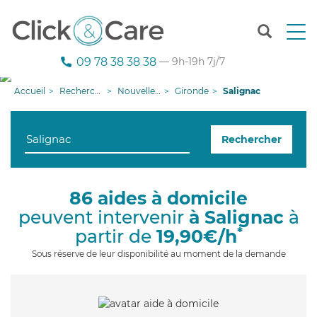
T
o
g
09 78 38 38 38
— 9h-19h 7j/7
g
l
Accueil
Recherche aide à domicile
Nouvelle-Aquitaine
Gironde
Salignac
e
n
a
Rechercher
v
i
g
a
86 aides à domicile
t
peuvent intervenir
à Salignac
à
i
o
*
partir de
19,90€/h
n
Sous réserve de leur disponibilité au moment de la demande