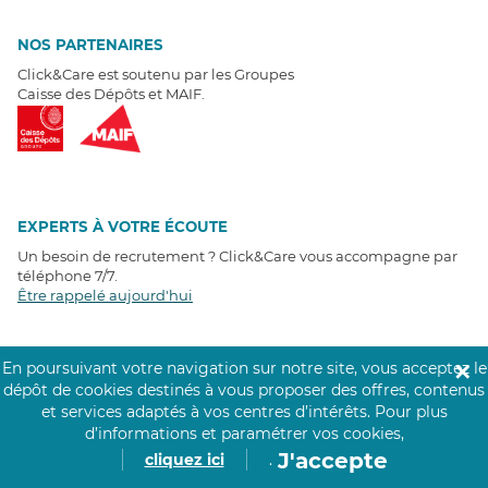
NOS PARTENAIRES
Click&Care est soutenu par les Groupes
Caisse des Dépôts et MAIF.
EXPERTS À VOTRE ÉCOUTE
Un besoin de recrutement ? Click&Care vous accompagne par
téléphone 7/7
.
Être rappelé aujourd'hui
T
É
MOIGNAGES CLIENTS
En poursuivant votre navigation sur notre site, vous acceptez le
✕
dépôt de cookies destinés à vous proposer des offres, contenus
4,6
/5
et services adaptés à vos centres d’intérêts.
Pour plus
Avis clients
récoltés sur
d’informations et paramétrer vos cookies,
Google
J'accepte
cliquez ici
.