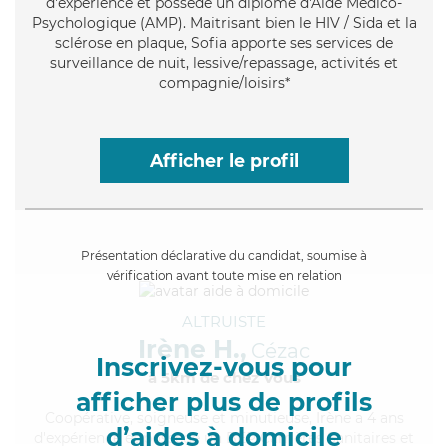
d'expérience et possède un diplôme d'Aide Médico-
Psychologique (AMP). Maitrisant bien le HIV / Sida et la
sclérose en plaque, Sofia apporte ses services de
surveillance de nuit, lessive/repassage, activités et
compagnie/loisirs*
Afficher le profil
Présentation déclarative du candidat, soumise à
vérification avant toute mise en relation
ALTRUISTE
Irène H.,
Cézac
Inscrivez-vous pour
à 5km de chez Vous
afficher plus de profils
Coopérative
, soigneuse et minutieuse, Irène a 4 ans
d’aides à domicile
d'expérience et possède un BEP Carrières Sanitaires et