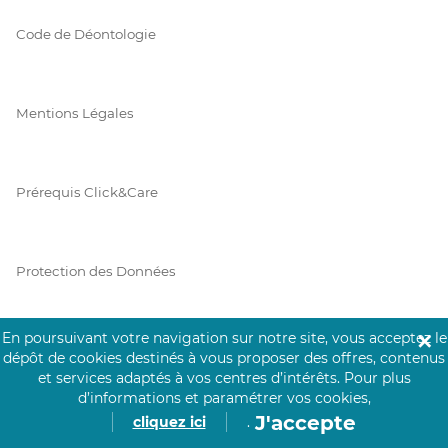
Code de Déontologie
Mentions Légales
Prérequis Click&Care
Protection des Données
En poursuivant votre navigation sur notre site, vous acceptez le
✕
Vie Privée
dépôt de cookies destinés à vous proposer des offres, contenus
et services adaptés à vos centres d’intérêts.
Pour plus
d’informations et paramétrer vos cookies,
J'accepte
cliquez ici
.
PAIEMENT SÉCURISÉ