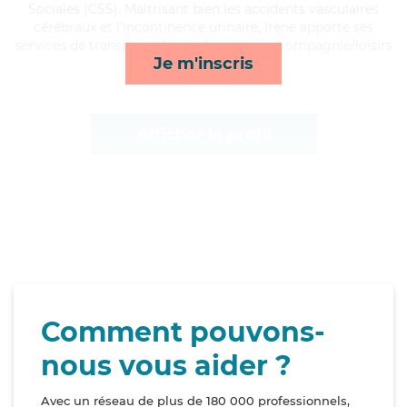
Sociales (CSS). Maitrisant bien les accidents vasculaires
cérébraux et l'incontinence urinaire, Irène apporte ses
services de transports, lessive/repassage, compagnie/loisirs
Je m'inscris
et ménage*
Afficher le profil
Comment pouvons-
nous vous aider ?
Avec un réseau de plus de 180 000 professionnels,