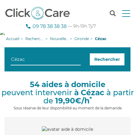
T
o
g
09 78 38 38 38
— 9h-19h 7j/7
g
l
Accueil
Recherche aide à domicile
Nouvelle-Aquitaine
Gironde
Cézac
e
n
a
Rechercher
v
i
g
a
54 aides à domicile
t
peuvent intervenir
à Cézac
à partir
i
o
*
de
19,90€/h
n
Sous réserve de leur disponibilité au moment de la demande