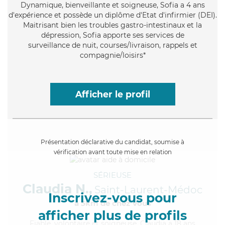
Dynamique
, bienveillante et soigneuse, Sofia a 4 ans
d'expérience et possède un diplôme d'Etat d'infirmier (DEI).
Maitrisant bien les troubles gastro-intestinaux et la
dépression, Sofia apporte ses services de
surveillance de nuit, courses/livraison, rappels et
compagnie/loisirs*
Afficher le profil
Présentation déclarative du candidat, soumise à
vérification avant toute mise en relation
SÉRIEUSE
Claudia N.,
Saint-Laurent-Médoc
Inscrivez-vous pour
à 5km de chez Vous
afficher plus de profils
Fiable
, volontaire et soigneuse, Claudia a 18 ans