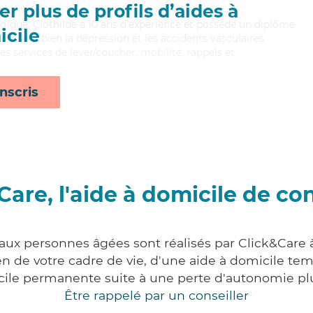
r plus de profils d’aides à
gique, Clothilde a 10 ans d'expérience et possède un diplôme
cile
aitrisant bien la dépression et les accidents vasculaires
es services de lever/coucher, mobilité, rappels et
nscris
Care, l'aide à domicile de co
 aux personnes âgées sont réalisés par Click&Care
 de votre cadre de vie, d'une aide à domicile tem
cile permanente suite à une perte d'autonomie pl
Être rappelé par un conseiller