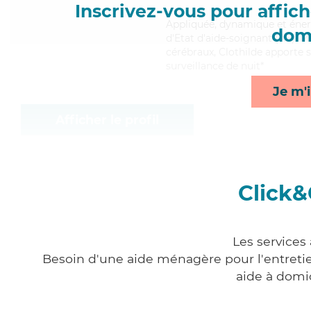
Inscrivez-vous pour affiche
Appliquée
, dynamique et éner
domi
d'Etat d'aide-soignant (AS). M
cérébraux, Clothilde apporte s
surveillance de nuit*
Je m'i
Afficher le profil
Click&
Les services
Besoin d'une aide ménagère pour l'entretien
aide à domi