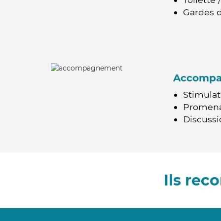
Gardes d
Accomp
Stimulat
Promen
Discussio
Ils re