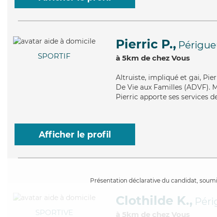
Pierric P.,
Périgue
SPORTIF
à 5km de chez Vous
Altruiste
, impliqué et gai, Pi
De Vie aux Familles (ADVF). Ma
Pierric apporte ses services de
Afficher le profil
Présentation déclarative du candidat, soumis
Clothilde K.,
Péri
SPORTIVE
à 5km de chez Vous