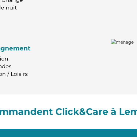
e nuit
agnement
ion
ades
n / Loisirs
commandent Click&Care à Le