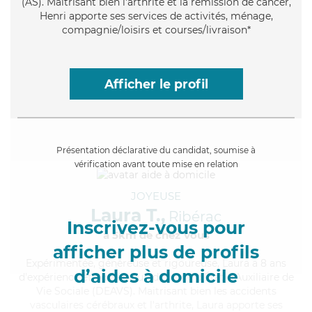
(AS). Maitrisant bien l'arthrite et la rémission de cancer,
Henri apporte ses services de activités, ménage,
compagnie/loisirs et courses/livraison*
Afficher le profil
Présentation déclarative du candidat, soumise à
vérification avant toute mise en relation
JOYEUSE
Laura T.,
Ribérac
Inscrivez-vous pour
à 5km de chez Vous
afficher plus de profils
Expérimentée
, généreuse et rigoureuse, Laura a 8 ans
d’aides à domicile
d'expérience et possède un diplôme d'État d'Auxiliaire de
Vie Sociale (DEAVS). Maitrisant bien les accidents
vasculaires cérébraux et l'arthrite, Laura apporte ses