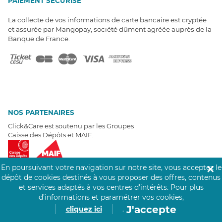
PAIEMENT SÉCURISÉ
La collecte de vos informations de carte bancaire est cryptée
et assurée par Mangopay, société dûment agréée auprès de la
Banque de France.
NOS PARTENAIRES
Click&Care est soutenu par les Groupes
Caisse des Dépôts et MAIF.
En poursuivant votre navigation sur notre site, vous acceptez le
✕
dépôt de cookies destinés à vous proposer des offres, contenus
et services adaptés à vos centres d’intérêts.
Pour plus
EXPERTS À VOTRE ÉCOUTE
d’informations et paramétrer vos cookies,
J'accepte
cliquez ici
.
Un besoin de recrutement ? Click&Care vous accompagne par
téléphone 7/7
.