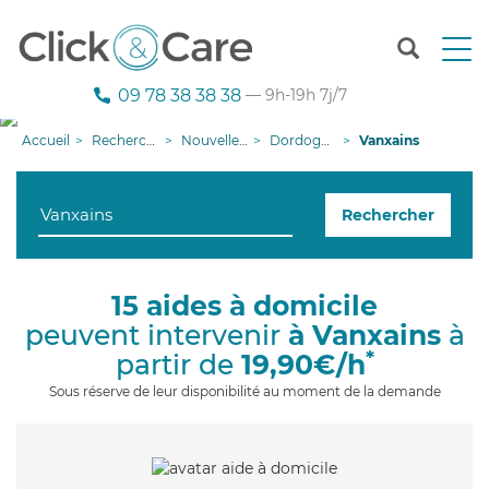
T
o
g
09 78 38 38 38
— 9h-19h 7j/7
g
l
Accueil
Recherche aide à domicile
Nouvelle-Aquitaine
Dordogne
Vanxains
e
n
a
Rechercher
v
i
g
a
15 aides à domicile
t
peuvent intervenir
à Vanxains
à
i
o
*
partir de
19,90€/h
n
Sous réserve de leur disponibilité au moment de la demande