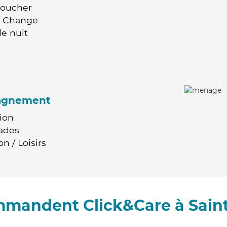
Coucher
 / Change
e nuit
agnement
ion
ades
n / Loisirs
ommandent Click&Care à Sain