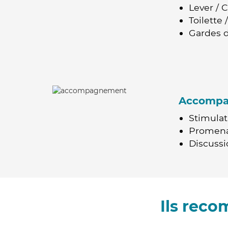
Lever / 
Toilette
Gardes d
Accomp
Stimulat
Promen
Discussio
Ils rec