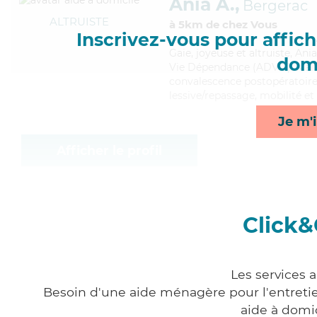
Ania A.,
Bergerac
ALTRUISTE
à 5km de chez Vous
Inscrivez-vous pour affiche
Gaie
, joyeuse et altruiste, A
domi
Vie Dépendance (ADVD). Maitri
convalescence postopératoire,
lessive/repassage, mobilité e
Je m'i
Afficher le profil
Click&
Les services 
Besoin d'une aide ménagère pour l'entretien
aide à domi