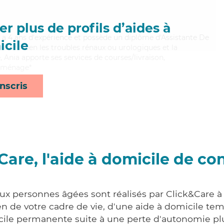
r plus de profils d’aides à
nia a 4 ans d'expérience et possède un diplôme d'Assistante De
cile
sant bien les troubles rénaux ou urologiques et la
 Ania apporte ses services de courses/livraison,
t ménage*
nscris
Care, l'aide à domicile de co
aux personnes âgées sont réalisés par Click&Care à
 de votre cadre de vie, d'une aide à domicile tem
cile permanente suite à une perte d'autonomie pl