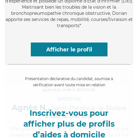
d'expérience et possède un diplôme d'Etat d'infirmier (DEI).
Maitrisant bien les troubles de la vision et la
bronchopneumopathie chronique obstructive, Dorian
apporte ses services de repas, mobilité, courses/livraison et
transports*
Afficher le profil
Présentation déclarative du candidat, soumise à
vérification avant toute mise en relation
SPORTIVE
Agnès N.,
Saint-Pardoux-la-Rivière
Inscrivez-vous pour
à 5km de chez Vous
afficher plus de profils
Infatiguable
, rigoureuse et attentionnée, Agnès a 6 ans
d’aides à domicile
d'expérience et possède un diplôme d'Assistante De Vie