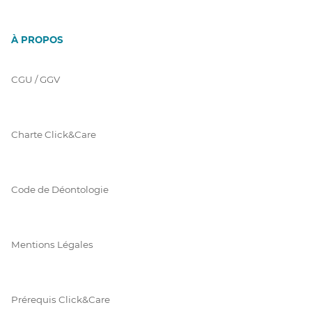
À PROPOS
CGU / GGV
Charte Click&Care
Code de Déontologie
Mentions Légales
Prérequis Click&Care