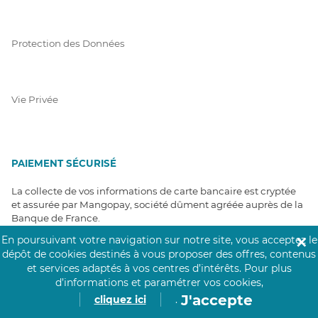
Protection des Données
Vie Privée
PAIEMENT SÉCURISÉ
La collecte de vos informations de carte bancaire est cryptée
et assurée par Mangopay, société dûment agréée auprès de la
Banque de France.
En poursuivant votre navigation sur notre site, vous acceptez le
✕
dépôt de cookies destinés à vous proposer des offres, contenus
et services adaptés à vos centres d’intérêts.
Pour plus
d’informations et paramétrer vos cookies,
J'accepte
cliquez ici
.