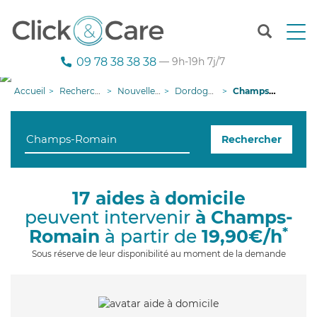
T
o
g
09 78 38 38 38
— 9h-19h 7j/7
g
l
Accueil
Recherche aide à domicile
Nouvelle-Aquitaine
Dordogne
Champs-Romain
e
n
a
Rechercher
v
i
g
a
17 aides à domicile
t
peuvent intervenir
à Champs-
i
o
*
Romain
à partir de
19,90€/h
n
Sous réserve de leur disponibilité au moment de la demande