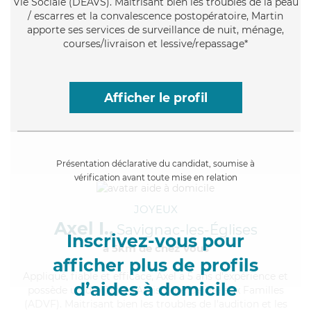
Vie Sociale (DEAVS). Maitrisant bien les troubles de la peau
/ escarres et la convalescence postopératoire, Martin
apporte ses services de surveillance de nuit, ménage,
courses/livraison et lessive/repassage*
Afficher le profil
Présentation déclarative du candidat, soumise à
vérification avant toute mise en relation
JOYEUX
Axel I.,
Savignac-les-Églises
Inscrivez-vous pour
à 5km de chez Vous
afficher plus de profils
Appliqué
, fiable et efficace, Axel a 5 ans d'expérience et
d’aides à domicile
possède un diplôme d'Assistante De Vie aux Familles
(ADVF). Maitrisant bien les troubles de l'audition et les