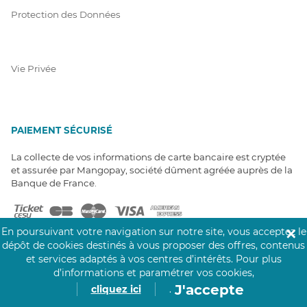
Protection des Données
Vie Privée
PAIEMENT SÉCURISÉ
La collecte de vos informations de carte bancaire est cryptée
et assurée par Mangopay, société dûment agréée auprès de la
Banque de France.
En poursuivant votre navigation sur notre site, vous acceptez le
✕
dépôt de cookies destinés à vous proposer des offres, contenus
et services adaptés à vos centres d’intérêts.
Pour plus
d’informations et paramétrer vos cookies,
NOS PARTENAIRES
J'accepte
cliquez ici
.
Click&Care est soutenu par les Groupes