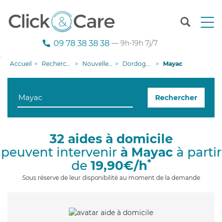
T
o
g
09 78 38 38 38
— 9h-19h 7j/7
g
l
Accueil
Recherche aide à domicile
Nouvelle-Aquitaine
Dordogne
Mayac
e
n
a
Rechercher
v
i
g
a
32 aides à domicile
t
peuvent intervenir
à Mayac
à partir
i
o
*
de
19,90€/h
n
Sous réserve de leur disponibilité au moment de la demande