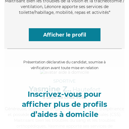
Maitrisant bien les troubles de la vision et la trachéotomie /
ventilation, Léonore apporte ses services de
toilette/habillage, mobilité, repas et activités*
Afficher le profil
Présentation déclarative du candidat, soumise à
vérification avant toute mise en relation
SPORTIVE
Yasmine Z.,
Hautefort
Inscrivez-vous pour
à 5km de chez Vous
afficher plus de profils
Généreuse
, soigneuse et gaie, Yasmine a 8 ans d'expérience
d’aides à domicile
et possède un BEP Carrières Sanitaires et Sociales (CSS).
Maitrisant bien les troubles du sang et les troubles
orthopédiques, Yasmine apporte ses services de