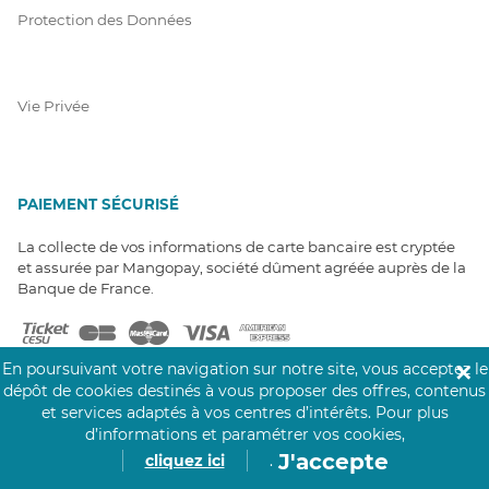
Protection des Données
Vie Privée
PAIEMENT SÉCURISÉ
La collecte de vos informations de carte bancaire est cryptée
et assurée par Mangopay, société dûment agréée auprès de la
Banque de France.
En poursuivant votre navigation sur notre site, vous acceptez le
✕
dépôt de cookies destinés à vous proposer des offres, contenus
et services adaptés à vos centres d’intérêts.
Pour plus
d’informations et paramétrer vos cookies,
NOS PARTENAIRES
J'accepte
cliquez ici
.
Click&Care est soutenu par les Groupes