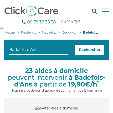
T
o
g
09 78 38 38 38
— 9h-19h 7j/7
g
l
Accueil
Recherche aide à domicile
Nouvelle-Aquitaine
Dordogne
Badefols-d'Ans
e
n
a
Rechercher
v
i
g
a
23 aides à domicile
t
peuvent intervenir
à Badefols-
i
o
*
d'Ans
à partir de
19,90€/h
n
Sous réserve de leur disponibilité au moment de la demande