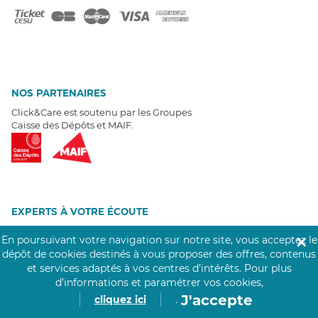
NOS PARTENAIRES
Click&Care est soutenu par les Groupes
Caisse des Dépôts et MAIF.
EXPERTS À VOTRE ÉCOUTE
Un besoin de recrutement ? Click&Care vous accompagne par
En poursuivant votre navigation sur notre site, vous acceptez le
✕
téléphone 7/7
.
dépôt de cookies destinés à vous proposer des offres, contenus
Être rappelé aujourd'hui
et services adaptés à vos centres d’intérêts.
Pour plus
d’informations et paramétrer vos cookies,
T
É
MOIGNAGES CLIENTS
J'accepte
cliquez ici
.