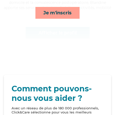
domicile et la convalescence postopératoire, Blandine
apporte ses services de toilette/habillage, activités, mobilité
Je m'inscris
et lever/coucher*
Afficher le profil
Comment pouvons-
nous vous aider ?
Avec un réseau de plus de 180 000 professionnels,
Click&Care sélectionne pour vous les meilleurs