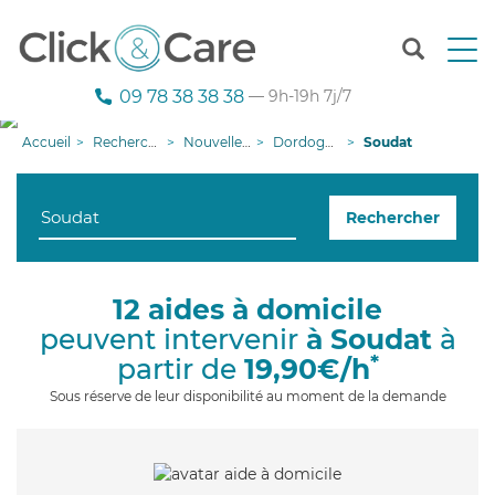
T
o
g
09 78 38 38 38
— 9h-19h 7j/7
g
l
Accueil
Recherche aide à domicile
Nouvelle-Aquitaine
Dordogne
Soudat
e
n
a
Rechercher
v
i
g
a
12 aides à domicile
t
peuvent intervenir
à Soudat
à
i
o
*
partir de
19,90€/h
n
Sous réserve de leur disponibilité au moment de la demande