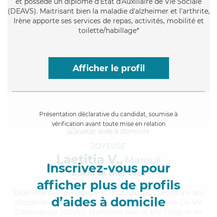
et possède un diplôme d'État d'Auxiliaire de Vie Sociale
(DEAVS). Maitrisant bien la maladie d'alzheimer et l'arthrite,
Irène apporte ses services de repas, activités, mobilité et
toilette/habillage*
Afficher le profil
Présentation déclarative du candidat, soumise à
vérification avant toute mise en relation
JOYEUSE
Laetitia V.,
Mareuil
Inscrivez-vous pour
à 5km de chez Vous
afficher plus de profils
Expérimentée
, généreuse et infatiguable, Laetitia a 4 ans
d’aides à domicile
d'expérience et possède un diplôme d'Assistante De Vie
Dépendance (ADVD). Maitrisant bien le HIV / Sida et les