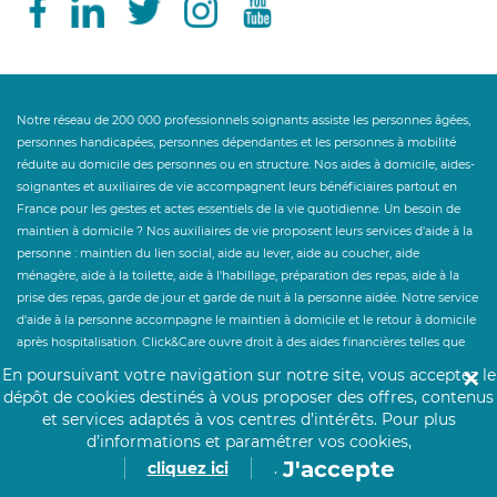
Notre réseau de 200 000 professionnels soignants assiste les personnes âgées,
personnes handicapées, personnes dépendantes et les personnes à mobilité
réduite au domicile des personnes ou en structure. Nos aides à domicile, aides-
soignantes et auxiliaires de vie accompagnent leurs bénéficiaires partout en
France pour les gestes et actes essentiels de la vie quotidienne. Un besoin de
maintien à domicile ? Nos auxiliaires de vie proposent leurs services d'aide à la
personne : maintien du lien social, aide au lever, aide au coucher, aide
ménagère, aide à la toilette, aide à l'habillage, préparation des repas, aide à la
prise des repas, garde de jour et garde de nuit à la personne aidée. Notre service
d'aide à la personne accompagne le maintien à domicile et le retour à domicile
après hospitalisation. Click&Care ouvre droit à des aides financières telles que
l'Allocation Personnalisée d'Autonomie et au crédit d'impôt des services à la
En poursuivant votre navigation sur notre site, vous acceptez le
✕
personne à hauteur de 50%. Un besoin de personnel hospitalier en
dépôt de cookies destinés à vous proposer des offres, contenus
établissement ? Click&Care recrute pour vous les soignants et infirmiers les plus
et services adaptés à vos centres d’intérêts.
Pour plus
expérimentés et proches de vous.
d’informations et paramétrer vos cookies,
J'accepte
cliquez ici
.