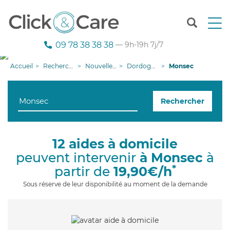
T
o
g
09 78 38 38 38
— 9h-19h 7j/7
g
l
Accueil
Recherche aide à domicile
Nouvelle-Aquitaine
Dordogne
Monsec
e
n
a
Rechercher
v
i
g
a
12 aides à domicile
t
peuvent intervenir
à Monsec
à
i
o
*
partir de
19,90€/h
n
Sous réserve de leur disponibilité au moment de la demande