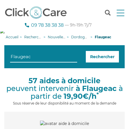
T
o
g
09 78 38 38 38
— 9h-19h 7j/7
g
l
Accueil
Recherche aide à domicile
Nouvelle-Aquitaine
Dordogne
Flaugeac
e
n
a
Rechercher
v
i
g
a
57 aides à domicile
t
peuvent intervenir
à Flaugeac
à
i
o
*
partir de
19,90€/h
n
Sous réserve de leur disponibilité au moment de la demande