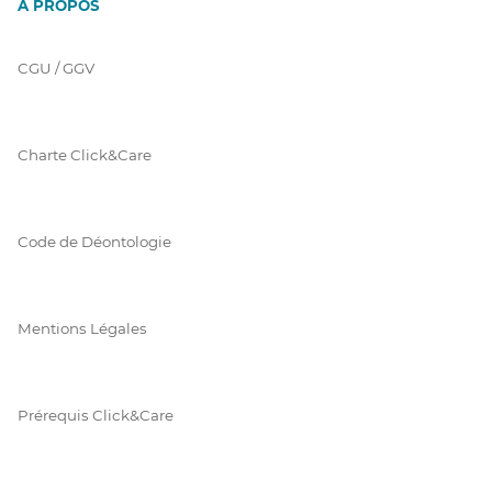
À PROPOS
CGU / GGV
Charte Click&Care
Code de Déontologie
Mentions Légales
Prérequis Click&Care