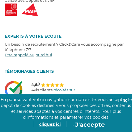
Caisse des Dépôts et MAIF.
EXPERTS À VOTRE ÉCOUTE
Un besoin de recrutement ? Click&Care vous accompagne par
téléphone 7/7
.
Être rappelé aujourd'hui
T
É
MOIGNAGES CLIENTS
4,6
/5
Avis clients
récoltés sur
Google
En poursuivant votre navigation sur notre site, vous acceptez le
✕
dépôt de cookies destinés à vous proposer des offres, contenus
et services adaptés à vos centres d’intérêts.
Pour plus
d’informations et paramétrer vos cookies,
COMMUNAUTÉ CLICK&CARE
J'accepte
cliquez ici
.