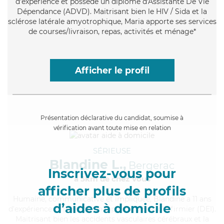
d'expérience et possède un diplôme d'Assistante De Vie
Dépendance (ADVD). Maitrisant bien le HIV / Sida et la
sclérose latérale amyotrophique, Maria apporte ses services
de courses/livraison, repas, activités et ménage*
Afficher le profil
Présentation déclarative du candidat, soumise à
vérification avant toute mise en relation
SÉRIEUSE
Blandine L.,
Bergerac
Inscrivez-vous pour
à 5km de chez Vous
afficher plus de profils
Humaine
, communicative et impliquée, Blandine a 11 ans
d’aides à domicile
d'expérience et possède un diplôme d'Etat d'infirmier (DEI).
Maitrisant bien les accidents vasculaires cérébraux et la