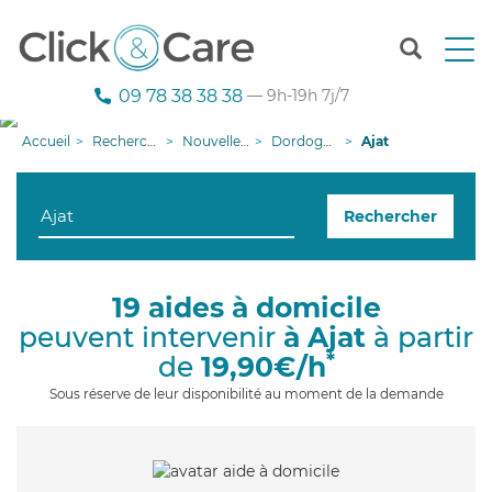
T
o
g
09 78 38 38 38
— 9h-19h 7j/7
g
l
Accueil
Recherche aide à domicile
Nouvelle-Aquitaine
Dordogne
Ajat
e
n
a
Rechercher
v
i
g
a
19 aides à domicile
t
peuvent intervenir
à Ajat
à partir
i
o
*
de
19,90€/h
n
Sous réserve de leur disponibilité au moment de la demande