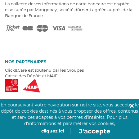
La collecte de vos informations de carte bancaire est cryptée
et assurée par Mangopay, société dûment agréée auprès de la
Banque de France.
NOS PARTENAIRES
Click&Care est soutenu par les Groupes
Caisse des Dépôts et MAIF.
En poursuivant votre navigation sur notre site, vous acceptez le
✕
dépôt de cookies destinés à vous proposer des offres, contenus
EXPERTS À VOTRE ÉCOUTE
et services adaptés à vos centres d’intérêts.
Pour plus
Un besoin de recrutement ? Click&Care vous accompagne par
d’informations et paramétrer vos cookies,
téléphone 7/7
.
J'accepte
cliquez ici
.
Être rappelé aujourd'hui