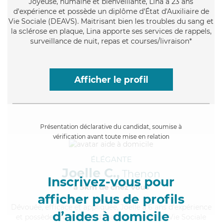
Joyeuse
, humaine et bienveillante, Lina a 23 ans
d'expérience et possède un diplôme d'État d'Auxiliaire de
Vie Sociale (DEAVS). Maitrisant bien les troubles du sang et
la sclérose en plaque, Lina apporte ses services de rappels,
surveillance de nuit, repas et courses/livraison*
Afficher le profil
Présentation déclarative du candidat, soumise à
vérification avant toute mise en relation
ÉLÉGANTE
Joelle C.,
Thenon
Inscrivez-vous pour
à 5km de chez Vous
afficher plus de profils
Dévouée
, efficace et appliquée, Joelle a 6 ans d'expérience
d’aides à domicile
et possède un diplôme d'État d'Auxiliaire de Vie Sociale