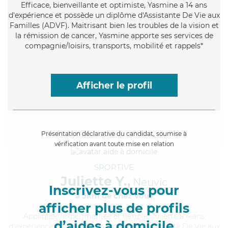
Efficace
, bienveillante et optimiste, Yasmine a 14 ans
d'expérience et possède un diplôme d'Assistante De Vie aux
Familles (ADVF). Maitrisant bien les troubles de la vision et
la rémission de cancer, Yasmine apporte ses services de
compagnie/loisirs, transports, mobilité et rappels*
Afficher le profil
Présentation déclarative du candidat, soumise à
vérification avant toute mise en relation
SPORTIVE
Juliette Y.,
Neuvic
Inscrivez-vous pour
à 5km de chez Vous
afficher plus de profils
Appliquée
, expérimentée et flexible, Juliette a 4 ans
d’aides à domicile
d'expérience et possède un diplôme d'Assistante De Vie aux