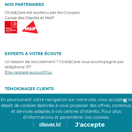
NOS PARTENAIRES
Click&Care est soutenu par les Groupes
Caisse des Dépôts et MAIF.
EXPERTS À VOTRE ÉCOUTE
Un besoin de recrutement ? Click&Care vous accompagne par
téléphone 7/7
.
Être rappelé aujourd'hui
T
É
MOIGNAGES CLIENTS
En poursuivant votre navigation sur notre site, vous acceptez le
✕
4,6
/5
dépôt de cookies destinés à vous proposer des offres, contenus
Avis clients
récoltés sur
et services adaptés à vos centres d’intérêts.
Pour plus
Google
d’informations et paramétrer vos cookies,
J'accepte
cliquez ici
.