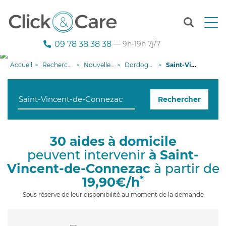
T
o
g
09 78 38 38 38
— 9h-19h 7j/7
g
l
Accueil
Recherche aide à domicile
Nouvelle-Aquitaine
Dordogne
Saint-Vincent-de-Connezac
e
n
a
Rechercher
v
i
g
a
30 aides à domicile
t
peuvent intervenir
à Saint-
i
o
Vincent-de-Connezac
à partir de
n
*
19,90€/h
Sous réserve de leur disponibilité au moment de la demande