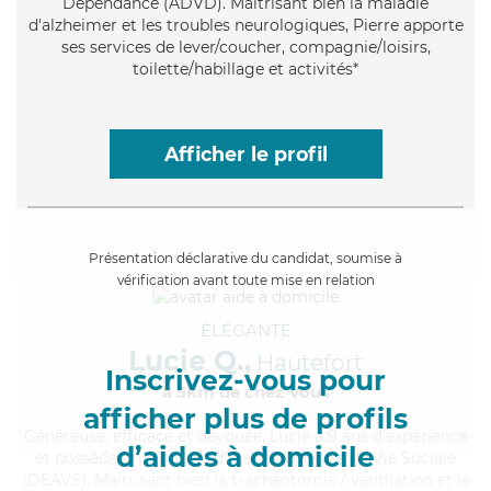
Dépendance (ADVD). Maitrisant bien la maladie
d'alzheimer et les troubles neurologiques, Pierre apporte
ses services de lever/coucher, compagnie/loisirs,
toilette/habillage et activités*
Afficher le profil
Présentation déclarative du candidat, soumise à
vérification avant toute mise en relation
ÉLÉGANTE
Lucie Q.,
Hautefort
Inscrivez-vous pour
à 5km de chez Vous
afficher plus de profils
Généreuse
, efficace et dévouée, Lucie a 9 ans d'expérience
d’aides à domicile
et possède un diplôme d'État d'Auxiliaire de Vie Sociale
(DEAVS). Maitrisant bien la trachéotomie / ventilation et le