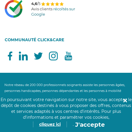
4,6
/5
Avis clients
récoltés sur
Google
COMMUNAUTÉ CLICK&CARE
Notre réseau de 200 000 professionnels soignants assiste les personnes âgées,
personnes handicapées, personnes dépendantes et les personnes à mobilité
réduite au domicile des personnes ou en structure. Nos aides à domicile, aides-
En poursuivant votre navigation sur notre site, vous acceptez le
✕
soignantes et auxiliaires de vie accompagnent leurs bénéficiaires partout en
dépôt de cookies destinés à vous proposer des offres, contenus
France pour les gestes et actes essentiels de la vie quotidienne. Un besoin de
et services adaptés à vos centres d’intérêts.
Pour plus
maintien à domicile ? Nos auxiliaires de vie proposent leurs services d'aide à la
d’informations et paramétrer vos cookies,
personne : maintien du lien social, aide au lever, aide au coucher, aide
J'accepte
cliquez ici
.
ménagère, aide à la toilette, aide à l'habillage, préparation des repas, aide à la