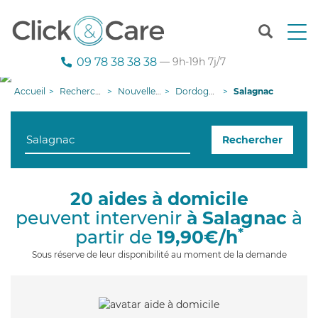
T
o
g
09 78 38 38 38
— 9h-19h 7j/7
g
l
Accueil
Recherche aide à domicile
Nouvelle-Aquitaine
Dordogne
Salagnac
e
n
a
Rechercher
v
i
g
a
20 aides à domicile
t
peuvent intervenir
à Salagnac
à
i
o
*
partir de
19,90€/h
n
Sous réserve de leur disponibilité au moment de la demande