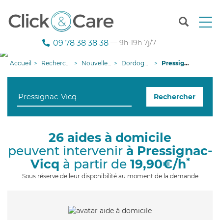
T
o
g
09 78 38 38 38
— 9h-19h 7j/7
g
l
Accueil
Recherche aide à domicile
Nouvelle-Aquitaine
Dordogne
Pressignac-Vicq
e
n
a
Rechercher
v
i
g
a
26 aides à domicile
t
peuvent intervenir
à Pressignac-
i
o
*
Vicq
à partir de
19,90€/h
n
Sous réserve de leur disponibilité au moment de la demande