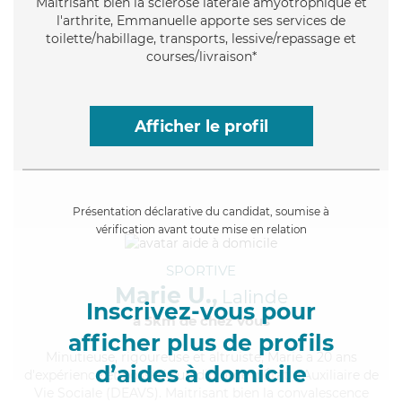
Maitrisant bien la sclérose latérale amyotrophique et
l'arthrite, Emmanuelle apporte ses services de
toilette/habillage, transports, lessive/repassage et
courses/livraison*
Afficher le profil
Présentation déclarative du candidat, soumise à
vérification avant toute mise en relation
SPORTIVE
Marie U.,
Lalinde
Inscrivez-vous pour
à 5km de chez Vous
afficher plus de profils
Minutieuse
, rigoureuse et altruiste, Marie a 20 ans
d’aides à domicile
d'expérience et possède un diplôme d'État d'Auxiliaire de
Vie Sociale (DEAVS). Maitrisant bien la convalescence