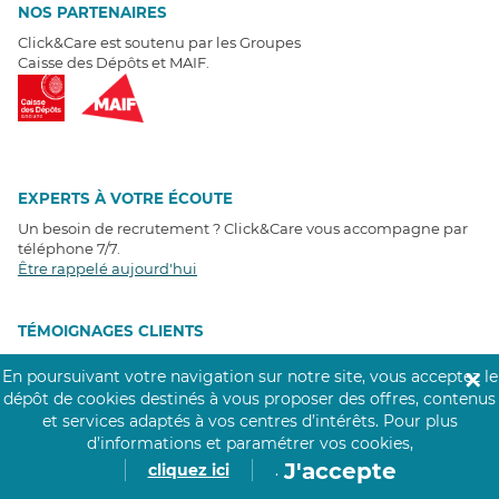
NOS PARTENAIRES
Click&Care est soutenu par les Groupes
Caisse des Dépôts et MAIF.
EXPERTS À VOTRE ÉCOUTE
Un besoin de recrutement ? Click&Care vous accompagne par
téléphone 7/7
.
Être rappelé aujourd'hui
T
É
MOIGNAGES CLIENTS
En poursuivant votre navigation sur notre site, vous acceptez le
✕
4,6
/5
dépôt de cookies destinés à vous proposer des offres, contenus
Avis clients
récoltés sur
et services adaptés à vos centres d’intérêts.
Pour plus
Google
d’informations et paramétrer vos cookies,
J'accepte
cliquez ici
.