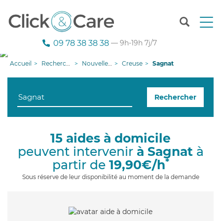
T
o
g
09 78 38 38 38
— 9h-19h 7j/7
g
l
Accueil
Recherche aide à domicile
Nouvelle-Aquitaine
Creuse
Sagnat
e
n
a
Rechercher
v
i
g
a
15 aides à domicile
t
peuvent intervenir
à Sagnat
à
i
o
*
partir de
19,90€/h
n
Sous réserve de leur disponibilité au moment de la demande