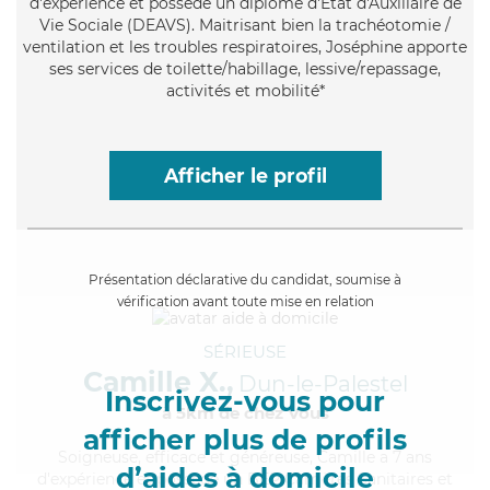
d'expérience et possède un diplôme d'État d'Auxiliaire de
Vie Sociale (DEAVS). Maitrisant bien la trachéotomie /
ventilation et les troubles respiratoires, Joséphine apporte
ses services de toilette/habillage, lessive/repassage,
activités et mobilité*
Afficher le profil
Présentation déclarative du candidat, soumise à
vérification avant toute mise en relation
SÉRIEUSE
Camille X.,
Dun-le-Palestel
Inscrivez-vous pour
à 5km de chez Vous
afficher plus de profils
Soigneuse
, efficace et généreuse, Camille a 7 ans
d’aides à domicile
d'expérience et possède un BEP Carrières Sanitaires et