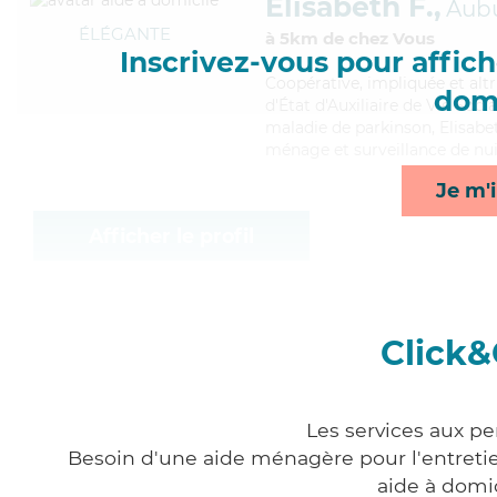
Elisabeth F.,
Aub
ÉLÉGANTE
à 5km de chez Vous
Inscrivez-vous pour affiche
Coopérative
, impliquée et alt
domi
d'État d'Auxiliaire de Vie Soci
maladie de parkinson, Elisabet
ménage et surveillance de nui
Je m'i
Afficher le profil
Click&
Les services aux pe
Besoin d'une aide ménagère pour l'entretien
aide à domi