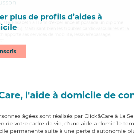
usson
r plus de profils d’aides à
ruiste, Elisabeth a 11 ans d'expérience et possède un diplôme
cile
ale (DEAVS). Maitrisant bien les troubles cardiovasculaires et la
h apporte ses services de mobilité, lessive/repassage,
t*
nscris
Care, l'aide à domicile de co
rsonnes âgées sont réalisés par Click&Care à La Ser
 de votre cadre de vie, d'une aide à domicile tem
cile permanente suite à une perte d'autonomie pl