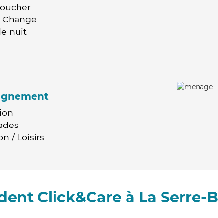
Coucher
 / Change
e nuit
agnement
ion
ades
n / Loisirs
ent Click&Care à La Serre-Bu