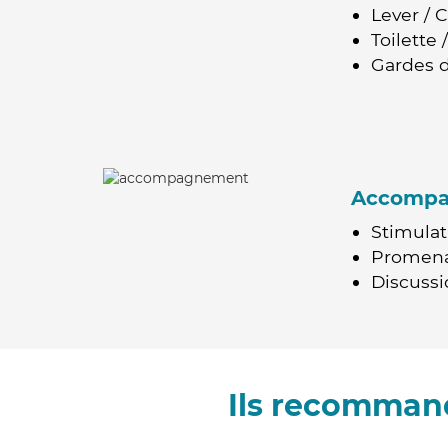
Lever / 
Toilette
Gardes d
Accomp
Stimulat
Promen
Discussio
Ils recommand