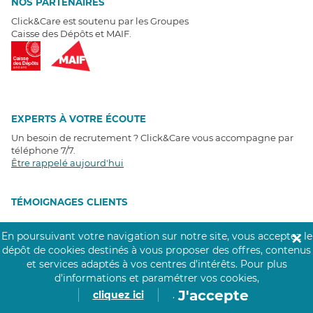
NOS PARTENAIRES
Click&Care est soutenu par les Groupes
Caisse des Dépôts et MAIF.
EXPERTS À VOTRE ÉCOUTE
Un besoin de recrutement ? Click&Care vous accompagne par
téléphone 7/7
.
Être rappelé aujourd'hui
T
É
MOIGNAGES CLIENTS
4,6
/5
En poursuivant votre navigation sur notre site, vous acceptez le
✕
Avis clients
récoltés sur
dépôt de cookies destinés à vous proposer des offres, contenus
Google
et services adaptés à vos centres d’intérêts.
Pour plus
d’informations et paramétrer vos cookies,
J'accepte
cliquez ici
.