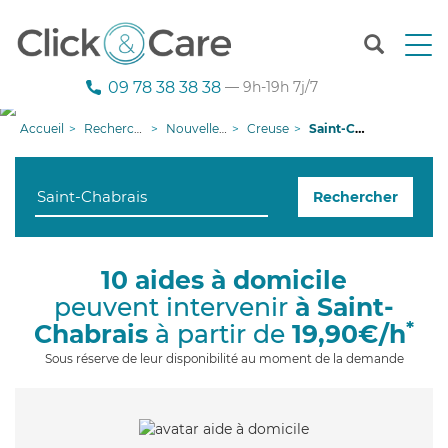
T
o
g
09 78 38 38 38
— 9h-19h 7j/7
g
l
Accueil
Recherche aide à domicile
Nouvelle-Aquitaine
Creuse
Saint-Chabrais
e
n
a
Rechercher
v
i
g
a
10 aides à domicile
t
peuvent intervenir
à Saint-
i
o
*
Chabrais
à partir de
19,90€/h
n
Sous réserve de leur disponibilité au moment de la demande