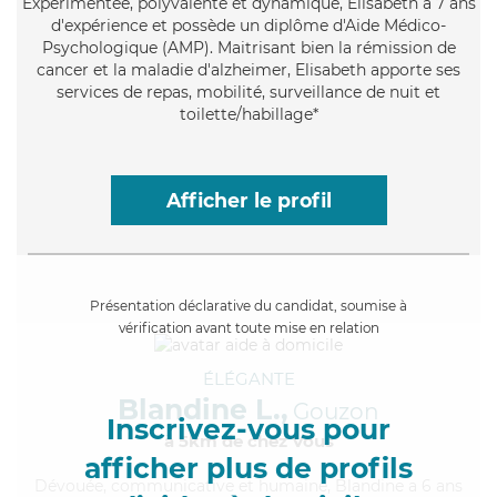
Expérimentée
, polyvalente et dynamique, Elisabeth a 7 ans
d'expérience et possède un diplôme d'Aide Médico-
Psychologique (AMP). Maitrisant bien la rémission de
cancer et la maladie d'alzheimer, Elisabeth apporte ses
services de repas, mobilité, surveillance de nuit et
toilette/habillage*
Afficher le profil
Présentation déclarative du candidat, soumise à
vérification avant toute mise en relation
ÉLÉGANTE
Blandine L.,
Gouzon
Inscrivez-vous pour
à 5km de chez Vous
afficher plus de profils
Dévouée
, communicative et humaine, Blandine a 6 ans