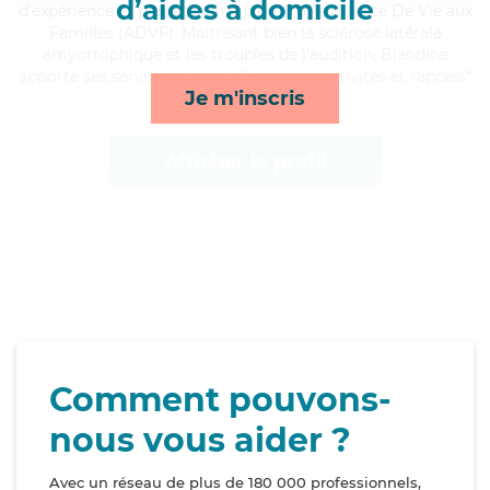
d’aides à domicile
d'expérience et possède un diplôme d'Assistante De Vie aux
Familles (ADVF). Maitrisant bien la sclérose latérale
amyotrophique et les troubles de l'audition, Blandine
apporte ses services de mobilité, repas, activités et rappels*
Je m'inscris
Afficher le profil
Comment pouvons-
nous vous aider ?
Avec un réseau de plus de 180 000 professionnels,