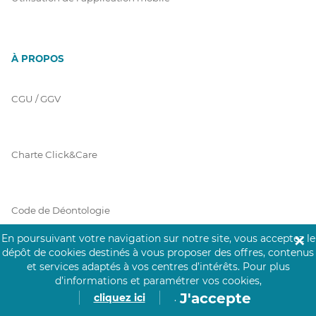
À PROPOS
CGU / GGV
Charte Click&Care
Code de Déontologie
En poursuivant votre navigation sur notre site, vous acceptez le
✕
dépôt de cookies destinés à vous proposer des offres, contenus
Mentions Légales
et services adaptés à vos centres d’intérêts.
Pour plus
d’informations et paramétrer vos cookies,
J'accepte
cliquez ici
.