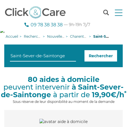
T
o
g
09 78 38 38 38
— 9h-19h 7j/7
g
l
Accueil
Recherche aide à domicile
Nouvelle-Aquitaine
Charente-Maritime
Saint-Sever-de-Saintonge
e
n
a
Rechercher
v
i
g
a
80 aides à domicile
t
peuvent intervenir
à Saint-Sever-
i
o
*
de-Saintonge
à partir de
19,90€/h
n
Sous réserve de leur disponibilité au moment de la demande