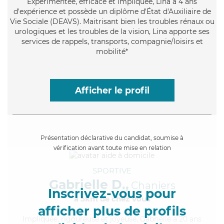
Expérimentée
, efficace et impliquée, Lina a 4 ans
d'expérience et possède un diplôme d'État d'Auxiliaire de
Vie Sociale (DEAVS). Maitrisant bien les troubles rénaux ou
urologiques et les troubles de la vision, Lina apporte ses
services de rappels, transports, compagnie/loisirs et
mobilité*
Afficher le profil
Présentation déclarative du candidat, soumise à
vérification avant toute mise en relation
SPORTIVE
Gabrielle D.,
Chaniers
Inscrivez-vous pour
à 5km de chez Vous
afficher plus de profils
Impliquée
, rigoureuse et joyeuse, Gabrielle a 20 ans