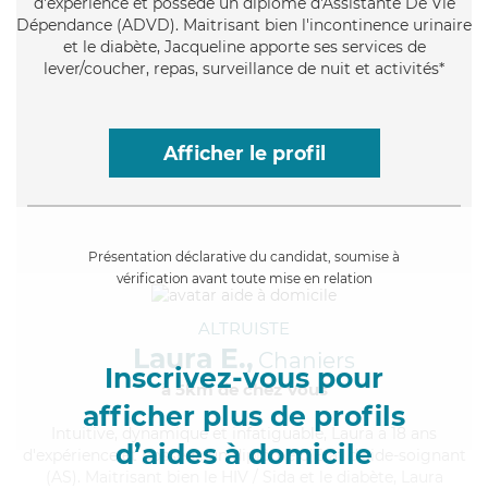
d'expérience et possède un diplôme d'Assistante De Vie
Dépendance (ADVD). Maitrisant bien l'incontinence urinaire
et le diabète, Jacqueline apporte ses services de
lever/coucher, repas, surveillance de nuit et activités*
Afficher le profil
Présentation déclarative du candidat, soumise à
vérification avant toute mise en relation
ALTRUISTE
Laura E.,
Chaniers
Inscrivez-vous pour
à 5km de chez Vous
afficher plus de profils
Intuitive
, dynamique et infatiguable, Laura a 18 ans
d’aides à domicile
d'expérience et possède un diplôme d'Etat d'aide-soignant
(AS). Maitrisant bien le HIV / Sida et le diabète, Laura