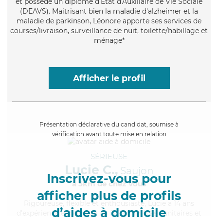
et possède un diplôme d'État d'Auxiliaire de Vie Sociale
(DEAVS). Maitrisant bien la maladie d'alzheimer et la
maladie de parkinson, Léonore apporte ses services de
courses/livraison, surveillance de nuit, toilette/habillage et
ménage*
Afficher le profil
Présentation déclarative du candidat, soumise à
vérification avant toute mise en relation
SÉRIEUSE
Lucie C.,
Saujon
Inscrivez-vous pour
à 5km de chez Vous
afficher plus de profils
Rigoureuse
, flexible et enthousiaste, Lucie a 14 ans
d’aides à domicile
d'expérience et possède un BEP Carrières Sanitaires et