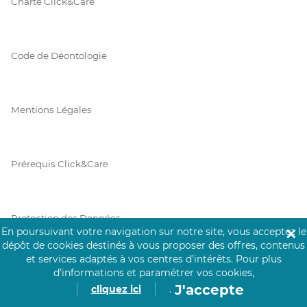
Charte Click&Care
Code de Déontologie
Mentions Légales
Prérequis Click&Care
Protection des Données
En poursuivant votre navigation sur notre site, vous acceptez le
✕
dépôt de cookies destinés à vous proposer des offres, contenus
et services adaptés à vos centres d’intérêts.
Pour plus
Vie Privée
d’informations et paramétrer vos cookies,
J'accepte
cliquez ici
.