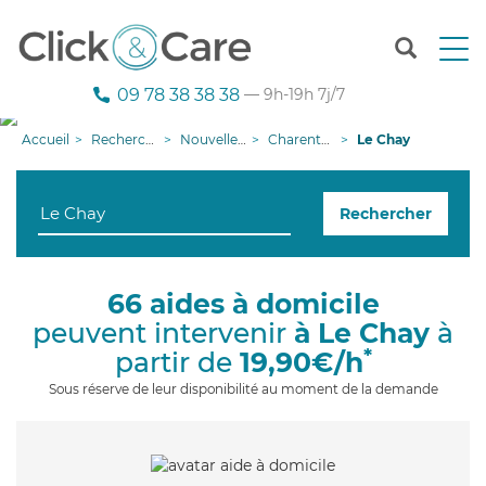
T
o
g
09 78 38 38 38
— 9h-19h 7j/7
g
l
Accueil
Recherche aide à domicile
Nouvelle-Aquitaine
Charente-Maritime
Le Chay
e
n
a
Rechercher
v
i
g
a
66 aides à domicile
t
peuvent intervenir
à Le Chay
à
i
o
*
partir de
19,90€/h
n
Sous réserve de leur disponibilité au moment de la demande