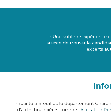
« Une sublime expérience c
atteste de trouver le candida
experts au
Info
Impanté à Breuillet, le département Chare
d'aides financières comme
l'Allocation P