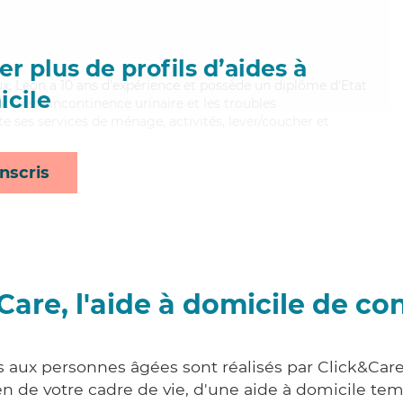
r plus de profils d’aides à
eux, Leon a 10 ans d'expérience et possède un diplôme d'Etat
cile
t bien l'incontinence urinaire et les troubles
e ses services de ménage, activités, lever/coucher et
nscris
Care, l'aide à domicile de co
s aux personnes âgées sont réalisés par Click&Care 
 de votre cadre de vie, d'une aide à domicile tem