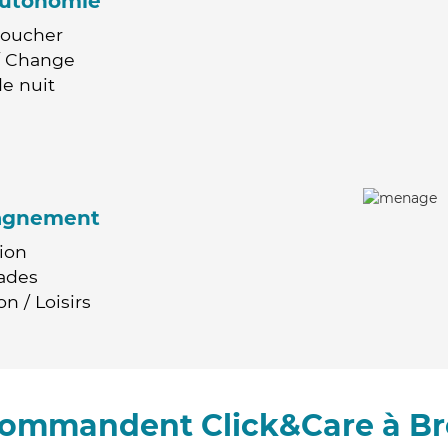
'autonomie
Coucher
 / Change
e nuit
agnement
ion
ades
n / Loisirs
ecommandent Click&Care à Bre