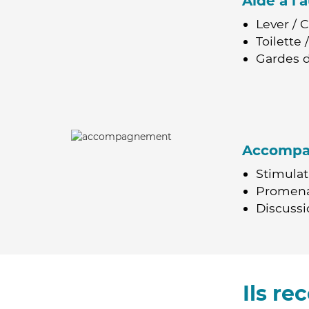
Aide à l
Lever / 
Toilette
Gardes d
Accomp
Stimulat
Promen
Discussio
Ils r