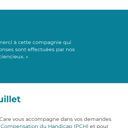
merci à cette compagnie qui
ponses sont effectuées par nos
iencieux. »
illet
ick&Care vous accompagne dans vos demandes
e Compensation du Handicap (PCH)
et pour