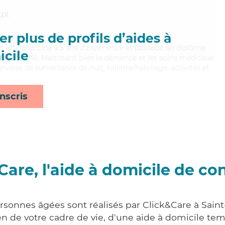
ux
r plus de profils d’aides à
et efficace, Lina a 5 ans d'expérience et possède un diplôme
cile
iale (DEAVS). Maitrisant bien la démence et les soins médicaux
rvices de surveillance de nuit, toilette/habillage, activités et
nscris
Care, l'aide à domicile de co
ersonnes âgées sont réalisés par Click&Care à Sai
 de votre cadre de vie, d'une aide à domicile tem