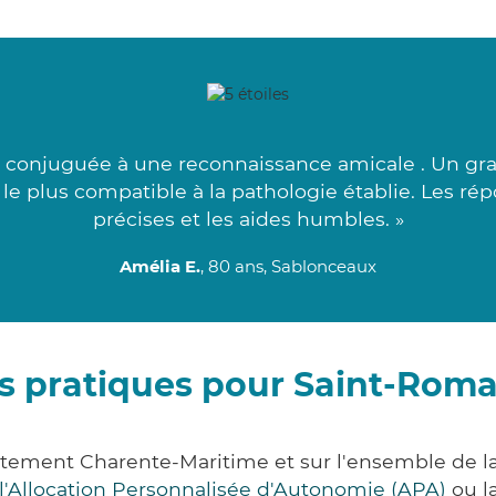
 conjuguée à une reconnaissance amicale . Un gran
le plus compatible à la pathologie établie. Les ré
précises et les aides humbles. »
Amélia E.
, 80 ans, Sablonceaux
s pratiques pour Saint-Rom
tement Charente-Maritime et sur l'ensemble de 
l'Allocation Personnalisée d'Autonomie (APA)
ou l