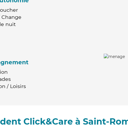
'autonomie
Coucher
 / Change
e nuit
agnement
ion
ades
n / Loisirs
dent Click&Care à Saint-Ro