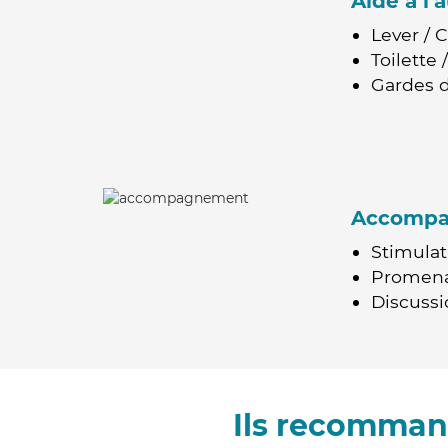
Aide à l
Lever / 
Toilette
Gardes d
Accomp
Stimulat
Promen
Discussio
Ils recomman