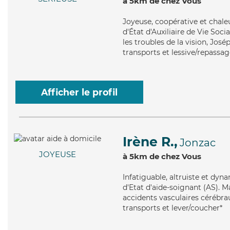
à 5km de chez Vous
Joyeuse
, coopérative et chal
d'État d'Auxiliaire de Vie Soc
les troubles de la vision, José
transports et lessive/repassag
Afficher le profil
Irène R.,
Jonzac
JOYEUSE
à 5km de chez Vous
Infatiguable
, altruiste et dyn
d'Etat d'aide-soignant (AS). M
accidents vasculaires cérébrau
transports et lever/coucher*