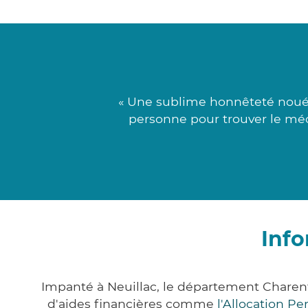
« Une sublime honnêteté nouée
personne pour trouver le méc
Info
Impanté à Neuillac, le département Chare
d'aides financières comme
l'Allocation P