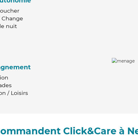
'autonomie
Coucher
 / Change
e nuit
agnement
ion
ades
n / Loisirs
ecommandent Click&Care à Ne