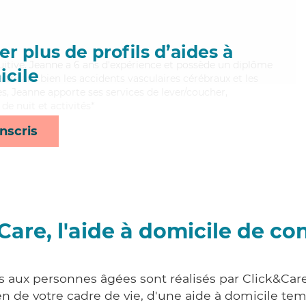
r plus de profils d’aides à
tuitive, Jeanne a 6 ans d'expérience et possède un diplôme
cile
aitrisant bien les accidents vasculaires cérébraux et les
s, Jeanne apporte ses services de lever/coucher,
 de nuit et activités*
nscris
Care, l'aide à domicile de co
s aux personnes âgées sont réalisés par Click&Care
 de votre cadre de vie, d'une aide à domicile tem