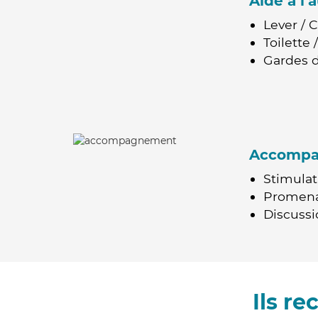
Aide à l
Lever / 
Toilette
Gardes d
Accomp
Stimulat
Promen
Discussio
Ils r