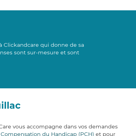
à Clickandcare qui donne de sa
onses sont sur-mesure et sont
illac
ck&Care vous accompagne dans vos demandes
e Compensation du Handicap (PCH)
et pour