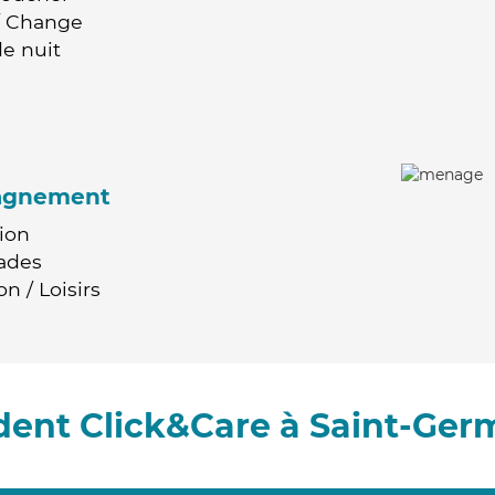
 / Change
e nuit
agnement
ion
ades
n / Loisirs
ent Click&Care à Saint-Ger