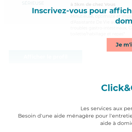
SÉRIEUSE
à 5km de chez Vous
Inscrivez-vous pour affiche
Minutieuse
, optimiste et imp
domi
d'Assistante De Vie aux Famill
troubles gastro-intestinaux, G
toilette/habillage et repas*
Je m'i
Afficher le profil
Click&
Les services aux pe
Besoin d'une aide ménagère pour l'entretien
aide à domi