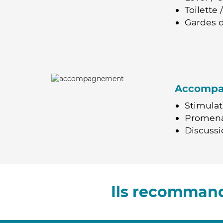
Toilette
Gardes d
Accomp
Stimulat
Promen
Discussio
Ils recommand