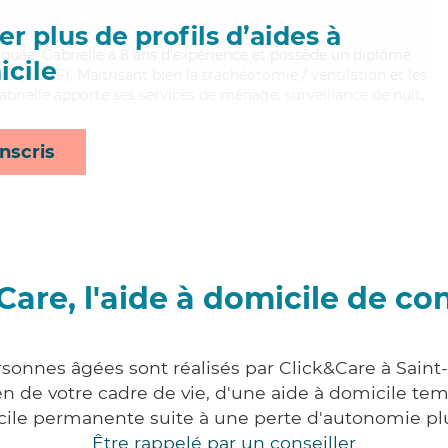
r plus de profils d’aides à
liquée, Gabrielle a 8 ans d'expérience et possède un diplôme
cile
es (ADVF). Maitrisant bien la trachéotomie / ventilation et les
abrielle apporte ses services de ménage, surveillance de nuit,
nscris
Care, l'aide à domicile de co
rsonnes âgées sont réalisés par Click&Care à Sain
 de votre cadre de vie, d'une aide à domicile tem
cile permanente suite à une perte d'autonomie pl
Être rappelé par un conseiller