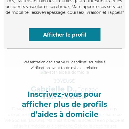
(AS). Maitrisant bien les troubles gastro-intestinaux et les
accidents vasculaires cérébraux, Marc apporte ses services
de mobilité, lessive/repassage, courses/livraison et rappels*
Afficher le profil
Présentation déclarative du candidat, soumise à
vérification avant toute mise en relation
JOYEUSE
Gabrielle D.,
Jonzac
Inscrivez-vous pour
à 5km de chez Vous
afficher plus de profils
Dévouée
, efficace et expérimentée, Gabrielle a 4 ans
d’aides à domicile
d'expérience et possède un diplôme d'État d'Auxiliaire de
Vie Sociale (DEAVS). Maitrisant bien la sclérose en plaque et
les soins médicaux à domicile, Gabrielle apporte ses