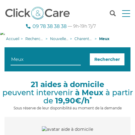
T
o
g
09 78 38 38 38
— 9h-19h 7j/7
g
l
Accueil
Recherche aide à domicile
Nouvelle-Aquitaine
Charente-Maritime
Meux
e
n
a
Rechercher
v
i
g
a
21 aides à domicile
t
peuvent intervenir
à Meux
à partir
i
o
*
de
19,90€/h
n
Sous réserve de leur disponibilité au moment de la demande