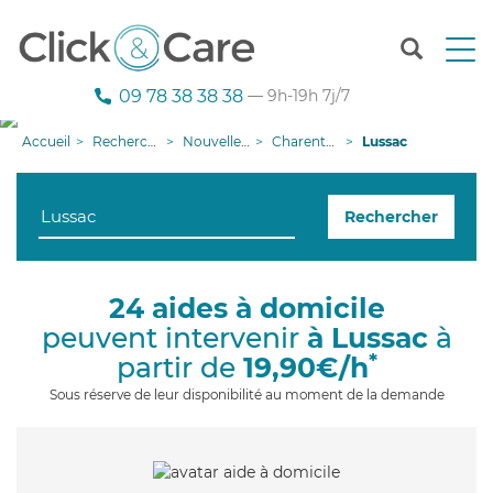
T
o
g
09 78 38 38 38
— 9h-19h 7j/7
g
l
Accueil
Recherche aide à domicile
Nouvelle-Aquitaine
Charente-Maritime
Lussac
e
n
a
Rechercher
v
i
g
a
24 aides à domicile
t
peuvent intervenir
à Lussac
à
i
o
*
partir de
19,90€/h
n
Sous réserve de leur disponibilité au moment de la demande