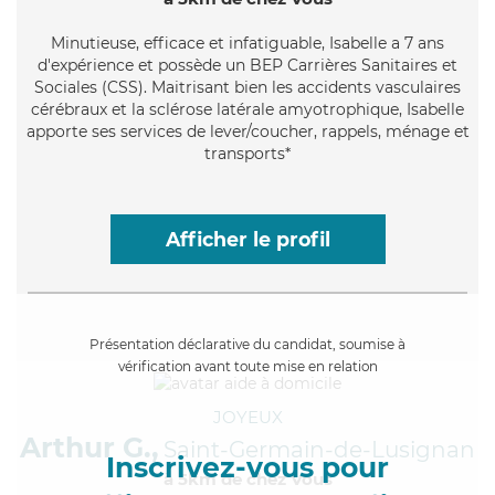
Minutieuse
, efficace et infatiguable, Isabelle a 7 ans
d'expérience et possède un BEP Carrières Sanitaires et
Sociales (CSS). Maitrisant bien les accidents vasculaires
cérébraux et la sclérose latérale amyotrophique, Isabelle
apporte ses services de lever/coucher, rappels, ménage et
transports*
Afficher le profil
Présentation déclarative du candidat, soumise à
vérification avant toute mise en relation
JOYEUX
Arthur G.,
Saint-Germain-de-Lusignan
Inscrivez-vous pour
à 5km de chez Vous