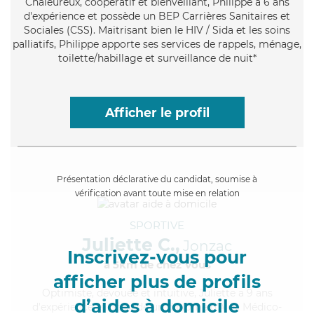
Chaleureux
, coopératif et bienveillant, Philippe a 6 ans
d'expérience et possède un BEP Carrières Sanitaires et
Sociales (CSS). Maitrisant bien le HIV / Sida et les soins
palliatifs, Philippe apporte ses services de rappels, ménage,
toilette/habillage et surveillance de nuit*
Afficher le profil
Présentation déclarative du candidat, soumise à
vérification avant toute mise en relation
SPORTIVE
Juliette C.,
Jonzac
Inscrivez-vous pour
à 5km de chez Vous
afficher plus de profils
Optimiste
, dévouée et intuitive, Juliette a 9 ans
d’aides à domicile
d'expérience et possède un diplôme d'Aide Médico-