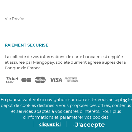
Vie Privée
PAIEMENT SÉCURISÉ
La collecte de vos informations de carte bancaire est cryptée
et assurée par Mangopay, société dûment agréée auprès de la
Banque de France.
En poursuivant votre navigation sur notre site, vous acceptez le
✕
dépôt de cookies destinés à vous proposer des offres, contenus
et services adaptés à vos centres d’intérêts.
Pour plus
NOS PARTENAIRES
d’informations et paramétrer vos cookies,
Click&Care est soutenu par les Groupes
J'accepte
cliquez ici
.
Caisse des Dépôts et MAIF.