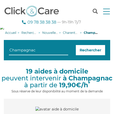
T
o
g
09 78 38 38 38
— 9h-19h 7j/7
g
l
Accueil
Recherche aide à domicile
Nouvelle-Aquitaine
Charente-Maritime
Champagnac
e
n
a
Rechercher
v
i
g
a
19 aides à domicile
t
peuvent intervenir
à Champagnac
i
o
*
à partir de
19,90€/h
n
Sous réserve de leur disponibilité au moment de la demande