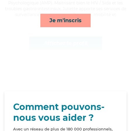
Psychologique (AMP). Maitrisant bien le HIV / Sida et les
troubles gastro-intestinaux, Juliette apporte ses services de
surveillance de nuit, courses/livraison, mobilité et
Je m'inscris
lever/coucher*
Afficher le profil
Comment pouvons-
nous vous aider ?
Avec un réseau de plus de 180 000 professionnels,