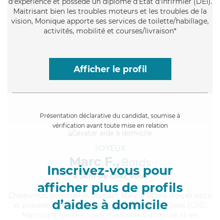
d'expérience et possède un diplôme d'Etat d'infirmier (DEI).
Maitrisant bien les troubles moteurs et les troubles de la
vision, Monique apporte ses services de toilette/habillage,
activités, mobilité et courses/livraison*
Afficher le profil
Présentation déclarative du candidat, soumise à
vérification avant toute mise en relation
JOYEUX
Marc F.,
Bords
Inscrivez-vous pour
à 5km de chez Vous
afficher plus de profils
Chaleureux
, ponctuel et humain, Marc a 18 ans d'expérience
d’aides à domicile
et possède un BEP Carrières Sanitaires et Sociales (CSS).
Maitrisant bien les soins médicaux à domicile et les