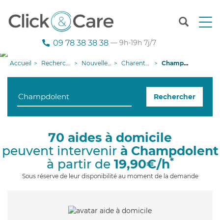
T
o
g
09 78 38 38 38
— 9h-19h 7j/7
g
l
Accueil
Recherche aide à domicile
Nouvelle-Aquitaine
Charente-Maritime
Champdolent
e
n
a
Rechercher
v
i
g
a
70 aides à domicile
t
peuvent intervenir
à Champdolent
i
o
*
à partir de
19,90€/h
n
Sous réserve de leur disponibilité au moment de la demande