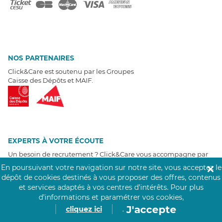
NOS PARTENAIRES
Click&Care est soutenu par les Groupes
Caisse des Dépôts et MAIF.
EXPERTS À VOTRE ÉCOUTE
Un besoin de recrutement ? Click&Care vous accompagne par
téléphone 7/7
.
En poursuivant votre navigation sur notre site, vous acceptez le
✕
Être rappelé aujourd'hui
dépôt de cookies destinés à vous proposer des offres, contenus
et services adaptés à vos centres d’intérêts.
Pour plus
d’informations et paramétrer vos cookies,
T
É
MOIGNAGES CLIENTS
J'accepte
cliquez ici
.
4,6
/5