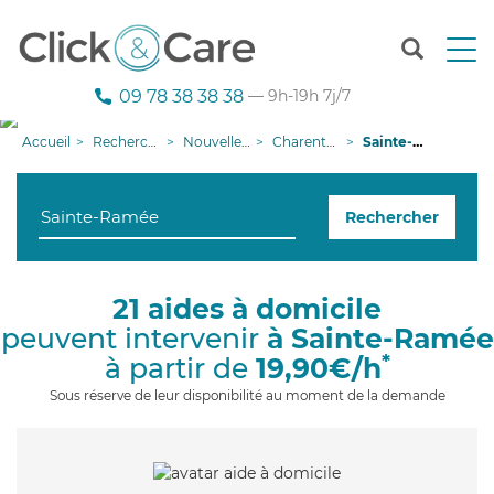
T
o
g
09 78 38 38 38
— 9h-19h 7j/7
g
l
Accueil
Recherche aide à domicile
Nouvelle-Aquitaine
Charente-Maritime
Sainte-Ramée
e
n
a
Rechercher
v
i
g
a
21 aides à domicile
t
peuvent intervenir
à Sainte-Ramée
i
o
*
à partir de
19,90€/h
n
Sous réserve de leur disponibilité au moment de la demande