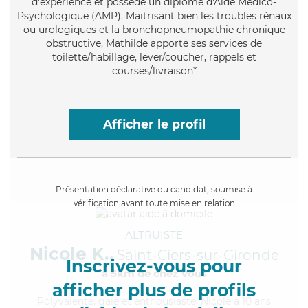
d'expérience et possède un diplôme d'Aide Médico-
Psychologique (AMP). Maitrisant bien les troubles rénaux
ou urologiques et la bronchopneumopathie chronique
obstructive, Mathilde apporte ses services de
toilette/habillage, lever/coucher, rappels et
courses/livraison*
Afficher le profil
Présentation déclarative du candidat, soumise à
vérification avant toute mise en relation
ALTRUISTE
Nicole K.,
Saint-Ciers-sur-Gironde
Inscrivez-vous pour
à 5km de chez Vous
afficher plus de profils
Polyvalente
, gaie et enthousiaste, Nicole a 10 ans