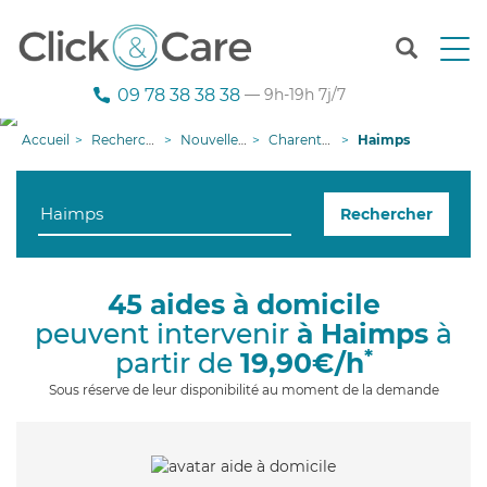
T
o
g
09 78 38 38 38
— 9h-19h 7j/7
g
l
Accueil
Recherche aide à domicile
Nouvelle-Aquitaine
Charente-Maritime
Haimps
e
n
a
Rechercher
v
i
g
a
45 aides à domicile
t
peuvent intervenir
à Haimps
à
i
o
*
partir de
19,90€/h
n
Sous réserve de leur disponibilité au moment de la demande