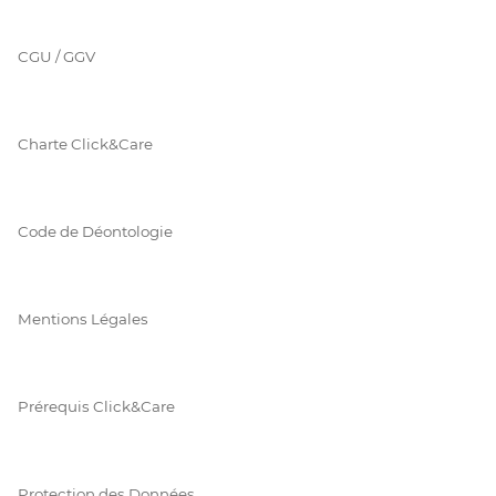
CGU / GGV
Charte Click&Care
Code de Déontologie
Mentions Légales
Prérequis Click&Care
Protection des Données