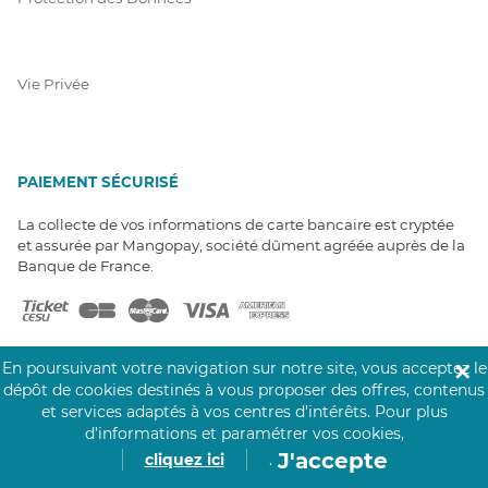
Vie Privée
PAIEMENT SÉCURISÉ
La collecte de vos informations de carte bancaire est cryptée
et assurée par Mangopay, société dûment agréée auprès de la
Banque de France.
En poursuivant votre navigation sur notre site, vous acceptez le
✕
dépôt de cookies destinés à vous proposer des offres, contenus
et services adaptés à vos centres d’intérêts.
Pour plus
NOS PARTENAIRES
d’informations et paramétrer vos cookies,
J'accepte
Click&Care est soutenu par les Groupes
cliquez ici
.
Caisse des Dépôts et MAIF.