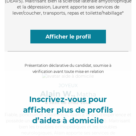
(DEAVS). Maitrisant bien la sclérose latérale amyotrophique
et la dépression, Laurent apporte ses services de
lever/coucher, transports, repas et toilette/habillage*
Afficher le profil
Présentation déclarative du candidat, soumise à
vérification avant toute mise en relation
JOYEUX
Alain W.,
Matha
Inscrivez-vous pour
à 5km de chez Vous
afficher plus de profils
Fiable
, ponctuel et chaleureux, Alain a 10 ans d'expérience et
d’aides à domicile
possède un diplôme d'Etat d'aide-soignant (AS). Maitrisant
bien les troubles orthopédiques et les troubles
neurologiques, Alain apporte ses services de