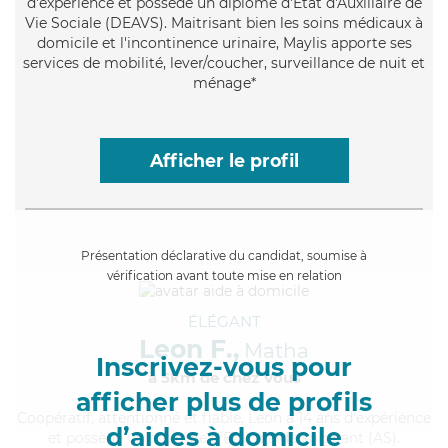
d'expérience et possède un diplôme d'État d'Auxiliaire de
Vie Sociale (DEAVS). Maitrisant bien les soins médicaux à
domicile et l'incontinence urinaire, Maylis apporte ses
services de mobilité, lever/coucher, surveillance de nuit et
ménage*
Afficher le profil
Présentation déclarative du candidat, soumise à
vérification avant toute mise en relation
ÉLÉGANT
Leon F.,
Matha
Inscrivez-vous pour
à 5km de chez Vous
afficher plus de profils
Coopératif
, attentionné et fiable, Leon a 14 ans d'expérience
d’aides à domicile
et possède un diplôme d'Etat d'aide-soignant (AS).