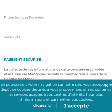
Protection des Données
Vie Privée
PAIEMENT SÉCURISÉ
La collecte de vos informations de carte bancaire est cryptée
et assurée par Mangopay, société dûment agréée auprès de la
Banque de France.
En poursuivant votre navigation sur notre site, vous acceptez le
✕
dépôt de cookies destinés à vous proposer des offres, contenus
et services adaptés à vos centres d’intérêts.
Pour plus
d’informations et paramétrer vos cookies,
J'accepte
cliquez ici
.