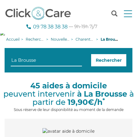
T
o
g
09 78 38 38 38
— 9h-19h 7j/7
g
l
Accueil
Recherche aide à domicile
Nouvelle-Aquitaine
Charente-Maritime
La Brousse
e
n
a
Rechercher
v
i
g
a
45 aides à domicile
t
peuvent intervenir
à La Brousse
à
i
o
*
partir de
19,90€/h
n
Sous réserve de leur disponibilité au moment de la demande