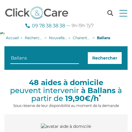
T
o
g
09 78 38 38 38
— 9h-19h 7j/7
g
l
Accueil
Recherche aide à domicile
Nouvelle-Aquitaine
Charente-Maritime
Ballans
e
n
a
Rechercher
v
i
g
a
48 aides à domicile
t
peuvent intervenir
à Ballans
à
i
o
*
partir de
19,90€/h
n
Sous réserve de leur disponibilité au moment de la demande