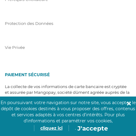
Protection des Données
Vie Privée
PAIEMENT SÉCURISÉ
La collecte de vos informations de carte bancaire est cryptée
et assurée par Mangopay, société dûment agréée auprès de la
Banque de France.
En poursuivant votre navigation sur notre site, vous acceptez le
✕
dépôt de cookies destinés à vous proposer des offres, contenus
et services adaptés à vos centres d’intérêts.
Pour plus
d’informations et paramétrer vos cookies,
J'accepte
cliquez ici
.