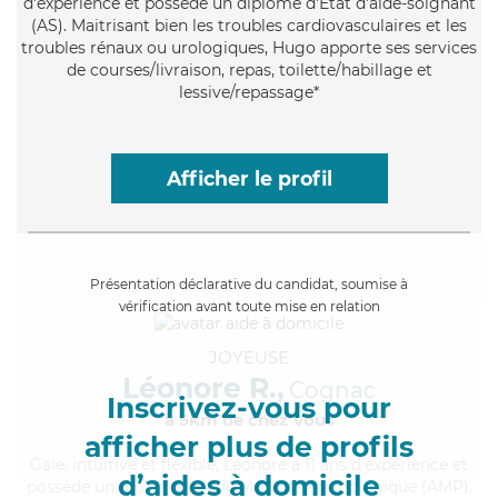
d'expérience et possède un diplôme d'Etat d'aide-soignant
(AS). Maitrisant bien les troubles cardiovasculaires et les
troubles rénaux ou urologiques, Hugo apporte ses services
de courses/livraison, repas, toilette/habillage et
lessive/repassage*
Afficher le profil
Présentation déclarative du candidat, soumise à
vérification avant toute mise en relation
JOYEUSE
Léonore R.,
Cognac
Inscrivez-vous pour
à 5km de chez Vous
afficher plus de profils
Gaie
, intuitive et flexible, Léonore a 11 ans d'expérience et
d’aides à domicile
possède un diplôme d'Aide Médico-Psychologique (AMP).