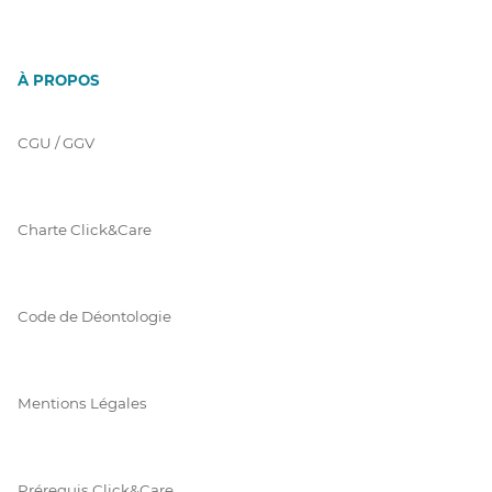
À PROPOS
CGU / GGV
Charte Click&Care
Code de Déontologie
Mentions Légales
Prérequis Click&Care