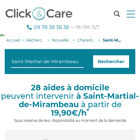
T
o
g
09 78 38 38 38
— 9h-19h 7j/7
g
l
Accueil
Recherche aide à domicile
Nouvelle-Aquitaine
Charente-Maritime
Saint-Martial-de-Mirambeau
e
n
a
Rechercher
v
i
g
a
28 aides à domicile
t
peuvent intervenir
à Saint-Martial-
i
o
de-Mirambeau
à partir de
n
*
19,90€/h
Sous réserve de leur disponibilité au moment de la demande