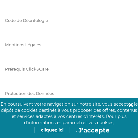
Code de Déontologie
Mentions Légales
Prérequis Click&Care
Protection des Données
En poursuivant votre navigation sur notre site, vous acceptez le
✕
dépôt de cookies destinés à vous proposer des offres, contenus
et services adaptés à vos centres d’intérêts.
Pour plus
Vie Privée
d’informations et paramétrer vos cookies,
J'accepte
cliquez ici
.