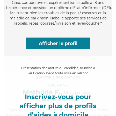
Gaie
, coopérative et expérimentée, Isabelle a 18 ans
d'expérience et possède un diplôme d'Etat d'infirmier (DEI).
Maitrisant bien les troubles de la peau / escarres et la
maladie de parkinson, Isabelle apporte ses services de
rappels, repas, courses/livraison et lever/coucher*
Afficher le profil
Présentation déclarative du candidat, soumise à
vérification avant toute mise en relation
SPORTIVE
Mathilde F.,
Mirambeau
Inscrivez-vous pour
à 5km de chez Vous
afficher plus de profils
Joyeuse
, dynamique et expérimentée, Mathilde a 23 ans
d’aides à domicile
d'expérience et possède un diplôme d'Etat d'aide-soignant