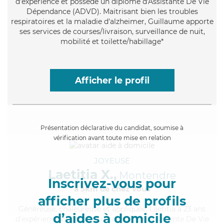
d'expérience et possède un diplôme d'Assistante De Vie
Dépendance (ADVD). Maitrisant bien les troubles
respiratoires et la maladie d'alzheimer, Guillaume apporte
ses services de courses/livraison, surveillance de nuit,
mobilité et toilette/habillage*
Afficher le profil
Présentation déclarative du candidat, soumise à
vérification avant toute mise en relation
JOYEUSE
Laetitia X.,
Montendre
Inscrivez-vous pour
à 5km de chez Vous
afficher plus de profils
Généreuse
, chaleureuse et appliquée, Laetitia a 23 ans
d’aides à domicile
d'expérience et possède un diplôme d'Assistante De Vie