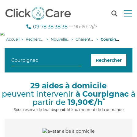
T
o
g
09 78 38 38 38
— 9h-19h 7j/7
g
l
Accueil
Recherche aide à domicile
Nouvelle-Aquitaine
Charente-Maritime
Courpignac
e
n
a
Rechercher
v
i
g
a
29 aides à domicile
t
peuvent intervenir
à Courpignac
à
i
o
*
partir de
19,90€/h
n
Sous réserve de leur disponibilité au moment de la demande