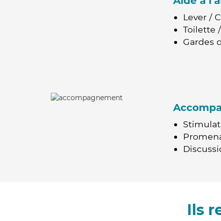
Aide à l
Lever / 
Toilette
Gardes d
Accomp
Stimulat
Promen
Discussio
Ils 