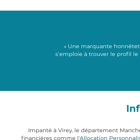
« Une marquante honnêteté
s'emploie à trouver le profil le
In
Impanté à Virey, le département Manch
financières comme
l'Allocation Personna