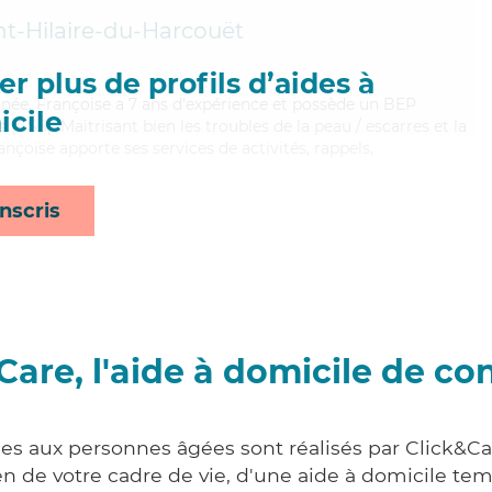
nt-Hilaire-du-Harcouët
r plus de profils d’aides à
onnée, Françoise a 7 ans d'expérience et possède un BEP
cile
s (CSS). Maitrisant bien les troubles de la peau / escarres et la
ançoise apporte ses services de activités, rappels,
nscris
Care, l'aide à domicile de co
ces aux personnes âgées sont réalisés par Click&Car
 de votre cadre de vie, d'une aide à domicile tem