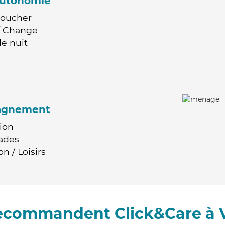
'autonomie
Coucher
 / Change
e nuit
agnement
ion
ades
n / Loisirs
recommandent Click&Care à 