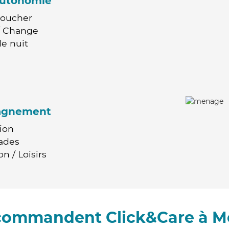
'autonomie
Coucher
 / Change
e nuit
agnement
ion
ades
n / Loisirs
ecommandent Click&Care à M