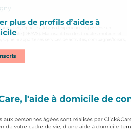
gny
r plus de profils d’aides à
unicative, Ophélie a 10 ans d'expérience et possède un
cile
 Vie Sociale (DEAVS). Maitrisant bien les troubles moteurs et
x, Ophélie apporte ses services de activités, compagnie/loisirs,
nscris
Care, l'aide à domicile de co
es aux personnes âgées sont réalisés par Click&Care
 de votre cadre de vie, d'une aide à domicile tem