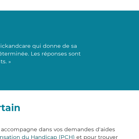
Clickandcare qui donne de sa
éterminée. Les réponses sont
s. »
tain
us accompagne dans vos demandes d'aides
nsation du Handicap (PCH)
et pour trouver