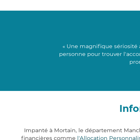
« Une magnifique sériosité 
personne pour trouver l'acc
pro
Inf
Impanté à Mortain, le département Manc
financières comme
l'Allocation Personna