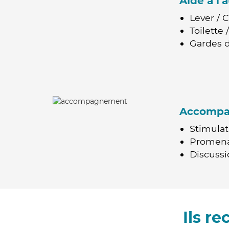
Aide à l
Lever / 
Toilette
Gardes d
Accomp
Stimulat
Promen
Discussio
Ils r